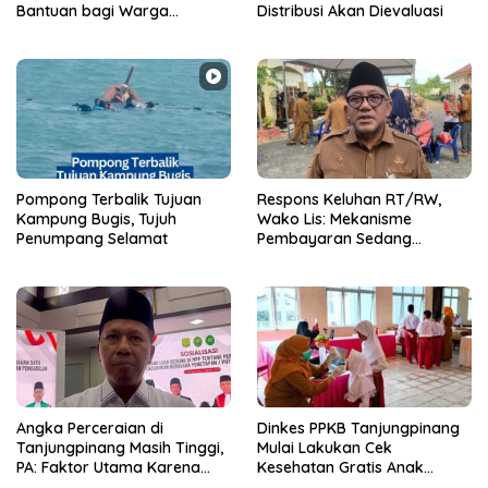
Bantuan bagi Warga
Distribusi Akan Dievaluasi
Membutuhkan
Pompong Terbalik Tujuan
‎Respons Keluhan RT/RW,
Kampung Bugis, Tujuh
Wako Lis: Mekanisme
Penumpang Selamat
Pembayaran Sedang
Berjalan Dimasa Transisi
Pemilihan
Angka Perceraian di
Dinkes PPKB Tanjungpinang
Tanjungpinang Masih Tinggi,
Mulai Lakukan Cek
PA: Faktor Utama Karena
Kesehatan Gratis Anak
Ekonomi dan Perselingkuhan
Sekolah, Sasar 49.343 Siswa