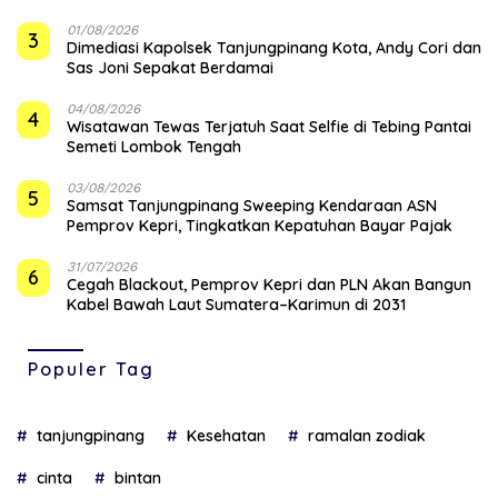
01/08/2026
3
Dimediasi Kapolsek Tanjungpinang Kota, Andy Cori dan
Sas Joni Sepakat Berdamai
04/08/2026
4
Wisatawan Tewas Terjatuh Saat Selfie di Tebing Pantai
Semeti Lombok Tengah
03/08/2026
5
Samsat Tanjungpinang Sweeping Kendaraan ASN
Pemprov Kepri, Tingkatkan Kepatuhan Bayar Pajak
31/07/2026
6
Cegah Blackout, Pemprov Kepri dan PLN Akan Bangun
Kabel Bawah Laut Sumatera–Karimun di 2031
Populer Tag
tanjungpinang
Kesehatan
ramalan zodiak
cinta
bintan