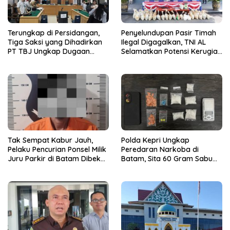
Terungkap di Persidangan,
Penyelundupan Pasir Timah
Tiga Saksi yang Dihadirkan
Ilegal Digagalkan, TNI AL
PT TBJ Ungkap Dugaan
Selamatkan Potensi Kerugian
Sporadik Bermasalah Dibalik
Rp1,33 Miliar
Penerbitan Izin Tersus CV SEP
di Lingga
Tak Sempat Kabur Jauh,
Polda Kepri Ungkap
Pelaku Pencurian Ponsel Milik
Peredaran Narkoba di
Juru Parkir di Batam Dibekuk
Batam, Sita 60 Gram Sabu
Unit Reskrim Polsek
dan 63 Butir Ekstasi
Bengkong