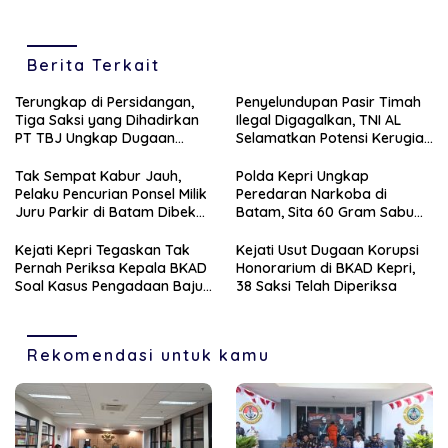
Berita Terkait
Terungkap di Persidangan,
Penyelundupan Pasir Timah
Tiga Saksi yang Dihadirkan
Ilegal Digagalkan, TNI AL
PT TBJ Ungkap Dugaan
Selamatkan Potensi Kerugian
Sporadik Bermasalah Dibalik
Rp1,33 Miliar
Penerbitan Izin Tersus CV SEP
Tak Sempat Kabur Jauh,
Polda Kepri Ungkap
di Lingga
Pelaku Pencurian Ponsel Milik
Peredaran Narkoba di
Juru Parkir di Batam Dibekuk
Batam, Sita 60 Gram Sabu
Unit Reskrim Polsek
dan 63 Butir Ekstasi
Bengkong
Kejati Kepri Tegaskan Tak
Kejati Usut Dugaan Korupsi
Pernah Periksa Kepala BKAD
Honorarium di BKAD Kepri,
Soal Kasus Pengadaan Baju
38 Saksi Telah Diperiksa
Dinas
Rekomendasi untuk kamu