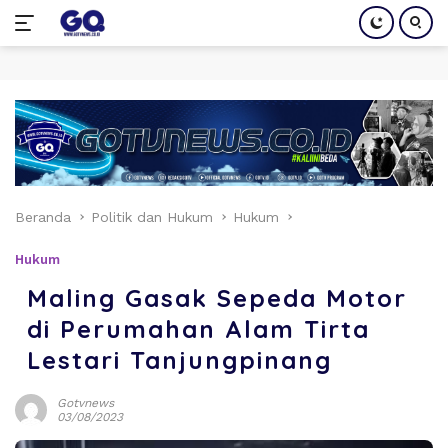
Langsung
ke
konten
Beranda
Politik dan Hukum
Hukum
Hukum
Maling Gasak Sepeda Motor
di Perumahan Alam Tirta
Lestari Tanjungpinang
Gotvnews
03/08/2023