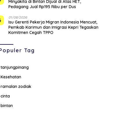
Minyakita di Bintan Dijual di Atas HET,
Pedagang Jual Rp195 Ribu per Dus
01/08/2026
6
Isu Gerenti Pekerja Migran Indonesia Mencuat,
Pemkab Karimun dan Imigrasi Kepri Tegaskan
Komitmen Cegah TPPO
Populer Tag
tanjungpinang
Kesehatan
ramalan zodiak
cinta
bintan