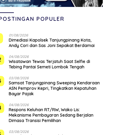
POSTINGAN POPULER
01/08/2026
1
Dimediasi Kapolsek Tanjungpinang Kota,
Andy Cori dan Sas Joni Sepakat Berdamai
04/08/2026
2
Wisatawan Tewas Terjatuh Saat Selfie di
Tebing Pantai Semeti Lombok Tengah
03/08/2026
3
Samsat Tanjungpinang Sweeping Kendaraan
ASN Pemprov Kepri, Tingkatkan Kepatuhan
Bayar Pajak
04/08/2026
4
‎Respons Keluhan RT/RW, Wako Lis:
Mekanisme Pembayaran Sedang Berjalan
Dimasa Transisi Pemilihan
03/08/2026
5