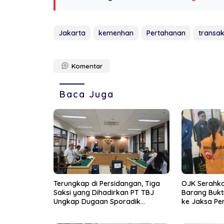
Jakarta
kemenhan
Pertahanan
transak
Komentar
Baca Juga
Terungkap di Persidangan, Tiga
OJK Serahka
Saksi yang Dihadirkan PT TBJ
Barang Bukt
Ungkap Dugaan Sporadik
ke Jaksa Pe
Bermasalah Dibalik Penerbitan Izin
Tersus CV SEP di Lingga