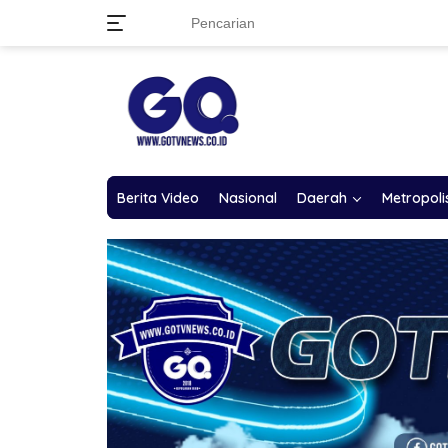
Langsung
ke
konten
Berita Video
Nasional
Daerah
Metropoli