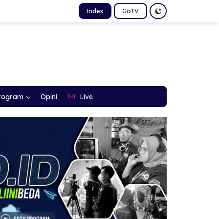
Index
GoTV
rogram
Opini
Live