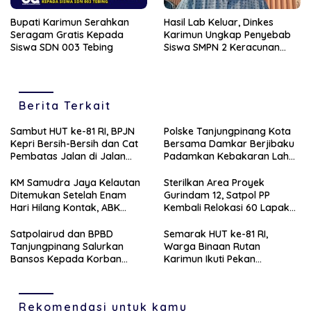
Bupati Karimun Serahkan
Hasil Lab Keluar, Dinkes
Seragam Gratis Kepada
Karimun Ungkap Penyebab
Siswa SDN 003 Tebing
Siswa SMPN 2 Keracunan
MBG
Berita Terkait
Sambut HUT ke-81 RI, BPJN
Polske Tanjungpinang Kota
Kepri Bersih-Bersih dan Cat
Bersama Damkar Berjibaku
Pembatas Jalan di Jalan
Padamkan Kebakaran Lahan
Jalan Aisyah Sulaiman
di Kampung Bugis
Tanjungpinang
KM Samudra Jaya Kelautan
Sterilkan Area Proyek
Ditemukan Setelah Enam
Gurindam 12, Satpol PP
Hari Hilang Kontak, ABK
Kembali Relokasi 60 Lapak
Dievakuasi Nelayan Malaysia
Pedagang
Satpolairud dan BPBD
Semarak HUT ke-81 RI,
Tanjungpinang Salurkan
Warga Binaan Rutan
Bansos Kepada Korban
Karimun Ikuti Pekan
Pompong Terbalik ‎
Olahraga dan Seni
Rekomendasi untuk kamu