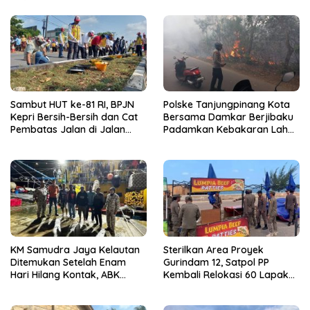
Sambut HUT ke-81 RI, BPJN
Polske Tanjungpinang Kota
Kepri Bersih-Bersih dan Cat
Bersama Damkar Berjibaku
Pembatas Jalan di Jalan
Padamkan Kebakaran Lahan
Jalan Aisyah Sulaiman
di Kampung Bugis
Tanjungpinang
KM Samudra Jaya Kelautan
Sterilkan Area Proyek
Ditemukan Setelah Enam
Gurindam 12, Satpol PP
Hari Hilang Kontak, ABK
Kembali Relokasi 60 Lapak
Dievakuasi Nelayan Malaysia
Pedagang