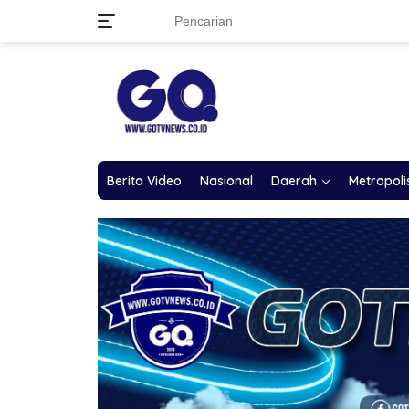
Langsung
ke
konten
Berita Video
Nasional
Daerah
Metropoli