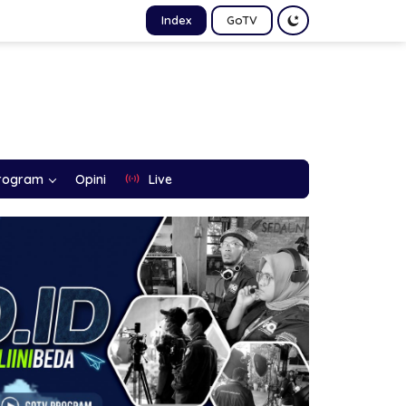
Index
GoTV
rogram
Opini
Live