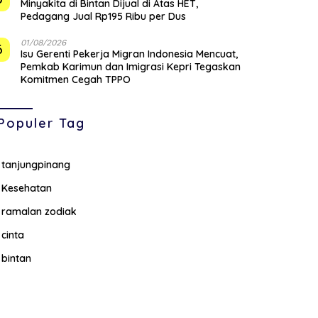
Minyakita di Bintan Dijual di Atas HET,
Pedagang Jual Rp195 Ribu per Dus
01/08/2026
6
Isu Gerenti Pekerja Migran Indonesia Mencuat,
Pemkab Karimun dan Imigrasi Kepri Tegaskan
Komitmen Cegah TPPO
Populer Tag
tanjungpinang
Kesehatan
ramalan zodiak
cinta
bintan