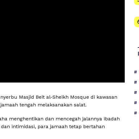
nyerbu Masjid Beit al-Sheikh Mosque di kawasan
at jamaah tengah melaksanakan salat.
usaha menghentikan dan mencegah jalannya ibadah
dan intimidasi, para jamaah tetap bertahan