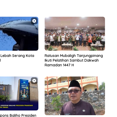
n Lebah Serang Kota
Ratusan Mubaligh Tanjungpinang
l
Ikuti Pelatihan Sambut Dakwah
Ramadan 1447 H
pons Baliho Presiden