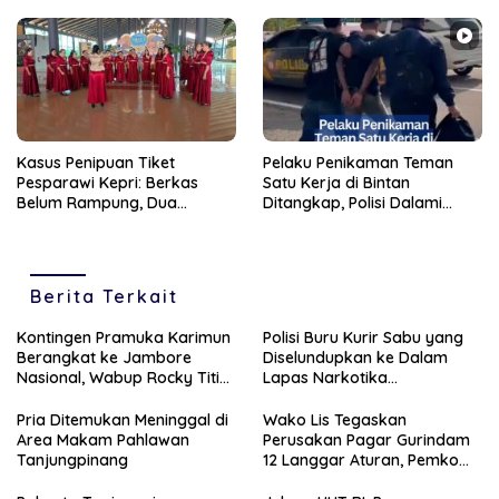
Kasus Penipuan Tiket
Pelaku Penikaman Teman
Pesparawi Kepri: Berkas
Satu Kerja di Bintan
Belum Rampung, Dua
Ditangkap, Polisi Dalami
Tersangka Belum Ditahan
Motif
Berita Terkait
Kontingen Pramuka Karimun
Polisi Buru Kurir Sabu yang
Berangkat ke Jambore
Diselundupkan ke Dalam
Nasional, Wabup Rocky Titip
Lapas Narkotika
Pesan Jaga Nama Baik
Tanjungpinang
Daerah
Pria Ditemukan Meninggal di
Wako Lis Tegaskan
Area Makam Pahlawan
Perusakan Pagar Gurindam
Tanjungpinang
12 Langgar Aturan, Pemko
Segera Tertibkan Pedagang