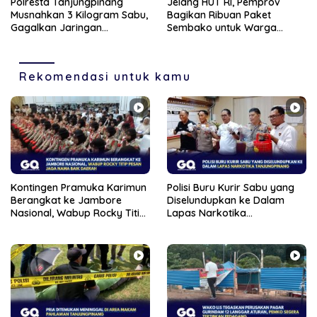
Polresta Tanjungpinang
Jelang HUT RI, Pemprov
Musnahkan 3 Kilogram Sabu,
Bagikan Ribuan Paket
Gagalkan Jaringan
Sembako untuk Warga
Internasional dan
Berpenghasilan Rendah di
Selamatkan 12 Ribu Jiwa
Kepri
Rekomendasi untuk kamu
Kontingen Pramuka Karimun
Polisi Buru Kurir Sabu yang
Berangkat ke Jambore
Diselundupkan ke Dalam
Nasional, Wabup Rocky Titip
Lapas Narkotika
Pesan Jaga Nama Baik
Tanjungpinang
Daerah