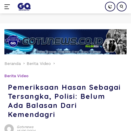
Langsung
ke
konten
Beranda
Berita Video
Berita Video
Pemeriksaan Hasan Sebagai
Tersangka, Polisi: Belum
Ada Balasan Dari
Kemendagri
Gotvnews
16/05/2024