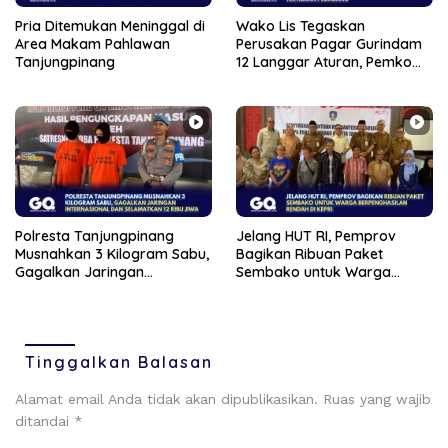
Pria Ditemukan Meninggal di
Wako Lis Tegaskan
Area Makam Pahlawan
Perusakan Pagar Gurindam
Tanjungpinang
12 Langgar Aturan, Pemko
Segera Tertibkan Pedagang
Polresta Tanjungpinang
Jelang HUT RI, Pemprov
Musnahkan 3 Kilogram Sabu,
Bagikan Ribuan Paket
Gagalkan Jaringan
Sembako untuk Warga
Internasional dan
Berpenghasilan Rendah di
Selamatkan 12 Ribu Jiwa
Kepri
Tinggalkan Balasan
Alamat email Anda tidak akan dipublikasikan.
Ruas yang wajib
ditandai
*