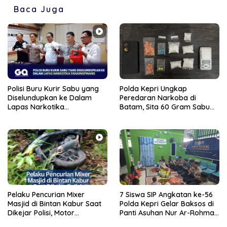
Baca Juga
Polisi Buru Kurir Sabu yang
Polda Kepri Ungkap
Diselundupkan ke Dalam
Peredaran Narkoba di
Lapas Narkotika
Batam, Sita 60 Gram Sabu
Tanjungpinang
dan 63 Butir Ekstasi
Pelaku Pencurian Mixer
7 Siswa SIP Angkatan ke-56
Masjid di Bintan Kabur Saat
Polda Kepri Gelar Baksos di
Dikejar Polisi, Motor
Panti Asuhan Nur Ar-Rohman
Tertinggal di Semak Belukar
Tanjungpinang