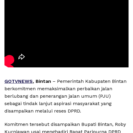
GOTVNEWS
, Bintan
– Pemerintah Kabupaten Bintan
berkomitmen memaksimalkan perbaikan jalan
berlubang dan penerangan jalan umum (PJU)
sebagai tindak lanjut aspirasi masyarakat yang
disampaikan melalui reses DPRD.
Komitmen tersebut disampaikan Bupati Bintan, Roby
Kurniawan usai menghadiri Rapat Paripurna DPRD