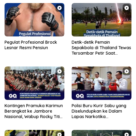
Pegulat Profesional Brock
‎Detik-detik Pemain
Lesnar Resmi Pensiun
Sepakbola di Thailand Tewas
Tersambar Petir Saat
Bertanding
Kontingen Pramuka Karimun
Polisi Buru Kurir Sabu yang
Berangkat ke Jambore
Diselundupkan ke Dalam
Nasional, Wabup Rocky Titip
Lapas Narkotika
Pesan Jaga Nama Baik
Tanjungpinang
Daerah