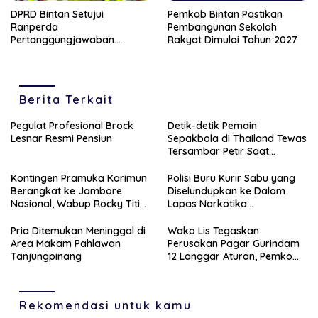
DPRD Bintan Setujui
Pemkab Bintan Pastikan
Ranperda
Pembangunan Sekolah
Pertanggungjawaban
Rakyat Dimulai Tahun 2027
Pelaksanaan APBD Tahun
Anggaran 2025
Berita Terkait
Pegulat Profesional Brock
‎Detik-detik Pemain
Lesnar Resmi Pensiun
Sepakbola di Thailand Tewas
Tersambar Petir Saat
Bertanding
Kontingen Pramuka Karimun
Polisi Buru Kurir Sabu yang
Berangkat ke Jambore
Diselundupkan ke Dalam
Nasional, Wabup Rocky Titip
Lapas Narkotika
Pesan Jaga Nama Baik
Tanjungpinang
Daerah
Pria Ditemukan Meninggal di
Wako Lis Tegaskan
Area Makam Pahlawan
Perusakan Pagar Gurindam
Tanjungpinang
12 Langgar Aturan, Pemko
Segera Tertibkan Pedagang
Rekomendasi untuk kamu