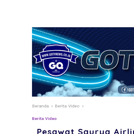
Beranda
Berita Video
Berita Video
Pesawat Saurya Airl