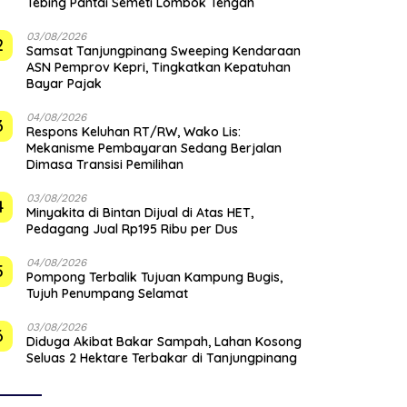
Tebing Pantai Semeti Lombok Tengah
03/08/2026
2
Samsat Tanjungpinang Sweeping Kendaraan
ASN Pemprov Kepri, Tingkatkan Kepatuhan
Bayar Pajak
04/08/2026
3
‎Respons Keluhan RT/RW, Wako Lis:
Mekanisme Pembayaran Sedang Berjalan
Dimasa Transisi Pemilihan
03/08/2026
4
Minyakita di Bintan Dijual di Atas HET,
Pedagang Jual Rp195 Ribu per Dus
04/08/2026
5
Pompong Terbalik Tujuan Kampung Bugis,
Tujuh Penumpang Selamat
03/08/2026
6
Diduga Akibat Bakar Sampah, Lahan Kosong
Seluas 2 Hektare Terbakar di Tanjungpinang