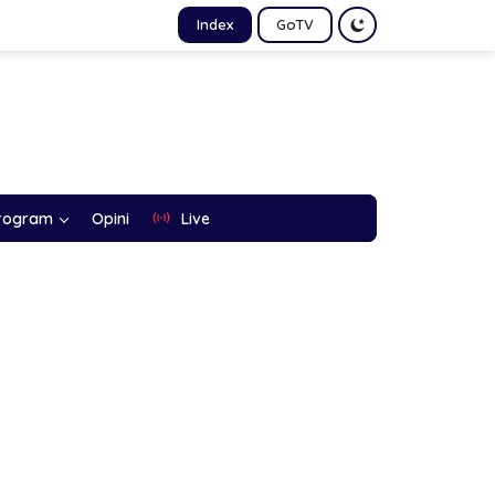
Index
GoTV
rogram
Opini
Live