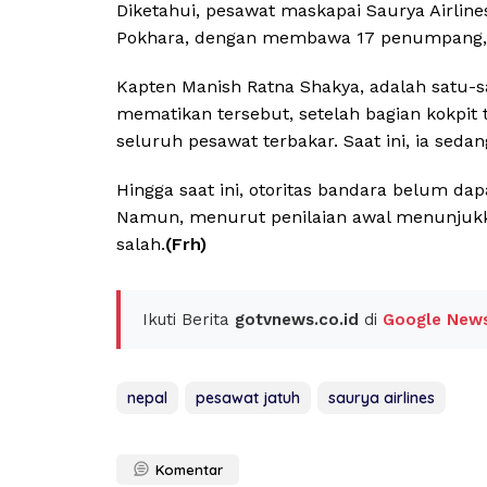
Diketahui, pesawat maskapai Saurya Airlin
Pokhara, dengan membawa 17 penumpang, da
Kapten Manish Ratna Shakya, adalah satu-s
mematikan tersebut, setelah bagian kokpit
seluruh pesawat terbakar. Saat ini, ia sedan
Hingga saat ini, otoritas bandara belum d
Namun, menurut penilaian awal menunjukka
salah.
(Frh)
Ikuti Berita
gotvnews.co.id
di
Google New
nepal
pesawat jatuh
saurya airlines
Komentar