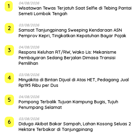
04/08/2026
1
Wisatawan Tewas Terjatuh Saat Selfie di Tebing Pantai
Semeti Lombok Tengah
03/08/2026
2
Samsat Tanjungpinang Sweeping Kendaraan ASN
Pemprov Kepri, Tingkatkan Kepatuhan Bayar Pajak
04/08/2026
3
‎Respons Keluhan RT/RW, Wako Lis: Mekanisme
Pembayaran Sedang Berjalan Dimasa Transisi
Pemilihan
03/08/2026
4
Minyakita di Bintan Dijual di Atas HET, Pedagang Jual
Rp195 Ribu per Dus
04/08/2026
5
Pompong Terbalik Tujuan Kampung Bugis, Tujuh
Penumpang Selamat
03/08/2026
6
Diduga Akibat Bakar Sampah, Lahan Kosong Seluas 2
Hektare Terbakar di Tanjungpinang