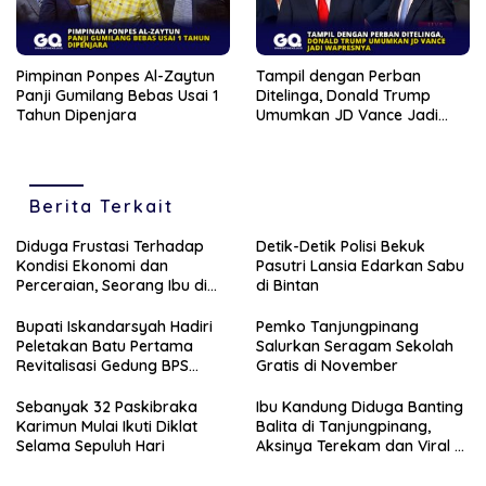
Pimpinan Ponpes Al-Zaytun
Tampil dengan Perban
Panji Gumilang Bebas Usai 1
Ditelinga, Donald Trump
Tahun Dipenjara
Umumkan JD Vance Jadi
Wapresnya
Berita Terkait
Diduga Frustasi Terhadap
Detik-Detik Polisi Bekuk
Kondisi Ekonomi dan
Pasutri Lansia Edarkan Sabu
Perceraian, Seorang Ibu di
di Bintan
Tanjungpinang Banting
Anaknya Sendiri
Bupati Iskandarsyah Hadiri
Pemko Tanjungpinang
Peletakan Batu Pertama
Salurkan Seragam Sekolah
Revitalisasi Gedung BPS
Gratis di November
Karimun
Sebanyak 32 Paskibraka
Ibu Kandung Diduga Banting
Karimun Mulai Ikuti Diklat
Balita di Tanjungpinang,
Selama Sepuluh Hari
Aksinya Terekam dan Viral di
Medsos