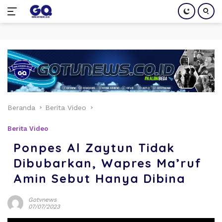
Langsung
ke
konten
Beranda
Berita Video
Berita Video
Ponpes Al Zaytun Tidak
Dibubarkan, Wapres Ma’ruf
Amin Sebut Hanya Dibina
Gotvnews
07/07/2023