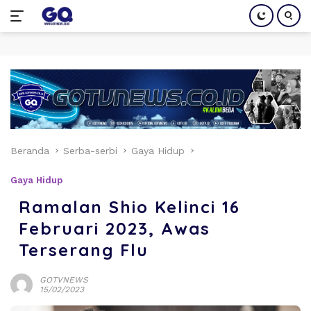
Langsung
ke
konten
Beranda
Serba-serbi
Gaya Hidup
Gaya Hidup
Ramalan Shio Kelinci 16
Februari 2023, Awas
Terserang Flu
GOTVNEWS
15/02/2023