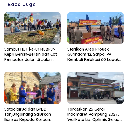
Baca Juga
Sambut HUT ke-81 RI, BPJN
Sterilkan Area Proyek
Kepri Bersih-Bersih dan Cat
Gurindam 12, Satpol PP
Pembatas Jalan di Jalan
Kembali Relokasi 60 Lapak
Jalan Aisyah Sulaiman
Pedagang
Tanjungpinang
Satpolairud dan BPBD
Targetkan 25 Gerai
Tanjungpinang Salurkan
Indomaret Rampung 2027,
Bansos Kepada Korban
Walikota Lis: Optimis Serap
Pompong Terbalik ‎
Ratusan Tenaga Kerja Lokal