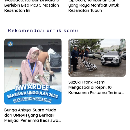
Waspada, Konsumsi Matcha
Ciplukan, Tumbuhan Liar
Berlebih Bisa Picu 5 Masalah
yang Kaya Manfaat untuk
Kesehatan Ini
Kesehatan Tubuh
Rekomendasi untuk kamu
Suzuki Fronx Resmi
Mengaspal di Kepri, 10
Konsumen Pertama Terima
Unit Perdana
Bunga Anisya: Suara Muda
dari UMRAH yang Berhasil
Menjadi Penerima Beasiswa
Unggulan Tahun 2025