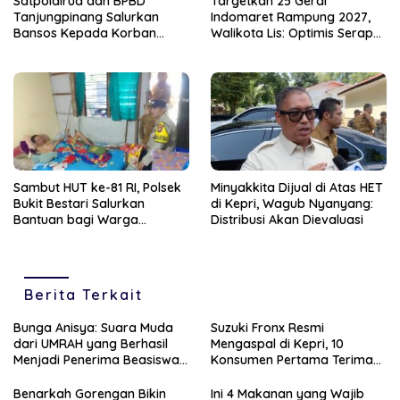
Satpolairud dan BPBD
Targetkan 25 Gerai
Tanjungpinang Salurkan
Indomaret Rampung 2027,
Bansos Kepada Korban
Walikota Lis: Optimis Serap
Pompong Terbalik ‎
Ratusan Tenaga Kerja Lokal
Sambut HUT ke-81 RI, Polsek
Minyakkita Dijual di Atas HET
Bukit Bestari Salurkan
di Kepri, Wagub Nyanyang:
Bantuan bagi Warga
Distribusi Akan Dievaluasi
Membutuhkan
Berita Terkait
Bunga Anisya: Suara Muda
Suzuki Fronx Resmi
dari UMRAH yang Berhasil
Mengaspal di Kepri, 10
Menjadi Penerima Beasiswa
Konsumen Pertama Terima
Unggulan Tahun 2025
Unit Perdana
Benarkah Gorengan Bikin
Ini 4 Makanan yang Wajib