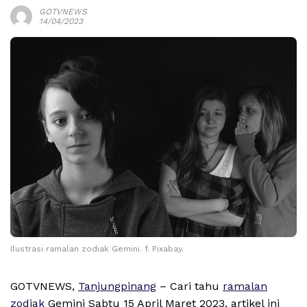
GOTVNEWS
14/04/2023
Ilustrasi ramalan zodiak Gemini. f. Pixabay.
GOTVNEWS,
Tanjungpinang
– Cari tahu
ramalan
zodiak
Gemini Sabtu 15 April Maret 2023, artikel ini