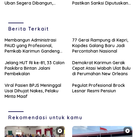
Uban Segera Dibangun,
Pastikan Sanksi Diputuskan
Target Beroperasi 2027
Sesuai Ketentuan yang
Berlaku
Berita Terkait
Membangun Administrasi
77 Gerai Rampung di Kepri,
PAUD yang Profesional,
Kopdes Galang Baru Jadi
Pemkab Karimun Gandeng
Percontohan Nasional
PT Saipem
Jelang HUT RI ke-81, 33 Calon
Demokrat Karimun Gerak
Paskibra Bintan Jalani
Cepat Atasi Wabah Ulat Bulu
Pembekalan
di Perumahan New Orleans
Viral Pasien BPJS Meninggal
Pegulat Profesional Brock
Usai Dihujat Nakes, Pelaku
Lesnar Resmi Pensiun
Minta Maaf
Rekomendasi untuk kamu