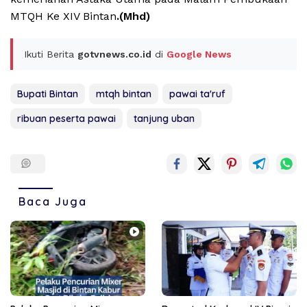
MTQH Ke XIV Bintan
.(Mhd)
Ikuti Berita
gotvnews.co.id
di
Google News
Bupati Bintan
mtqh bintan
pawai ta'ruf
ribuan peserta pawai
tanjung uban
Baca Juga