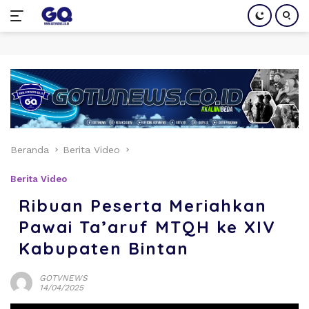
Langsung
ke
konten
Beranda
Berita Video
Berita Video
Ribuan Peserta Meriahkan
Pawai Ta’aruf MTQH ke XIV
Kabupaten Bintan
GOTVNEWS
14/04/2025