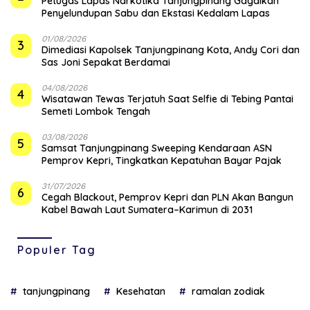
Petugas Lapas Narkotika Tanjungpinang Gagalkan
Penyelundupan Sabu dan Ekstasi Kedalam Lapas
01/08/2026
3
Dimediasi Kapolsek Tanjungpinang Kota, Andy Cori dan
Sas Joni Sepakat Berdamai
04/08/2026
4
Wisatawan Tewas Terjatuh Saat Selfie di Tebing Pantai
Semeti Lombok Tengah
03/08/2026
5
Samsat Tanjungpinang Sweeping Kendaraan ASN
Pemprov Kepri, Tingkatkan Kepatuhan Bayar Pajak
31/07/2026
6
Cegah Blackout, Pemprov Kepri dan PLN Akan Bangun
Kabel Bawah Laut Sumatera–Karimun di 2031
Populer Tag
tanjungpinang
Kesehatan
ramalan zodiak