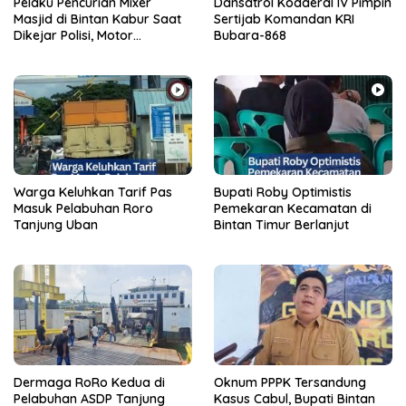
Pelaku Pencurian Mixer
Dansatrol Kodaeral IV Pimpin
Masjid di Bintan Kabur Saat
Sertijab Komandan KRI
Dikejar Polisi, Motor
Bubara-868
Tertinggal di Semak Belukar
Warga Keluhkan Tarif Pas
Bupati Roby Optimistis
Masuk Pelabuhan Roro
Pemekaran Kecamatan di
Tanjung Uban
Bintan Timur Berlanjut
Dermaga RoRo Kedua di
Oknum PPPK Tersandung
Pelabuhan ASDP Tanjung
Kasus Cabul, Bupati Bintan