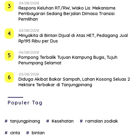
04/08/2026
3
‎Respons Keluhan RT/RW, Wako Lis: Mekanisme
Pembayaran Sedang Berjalan Dimasa Transisi
Pemilihan
03/08/2026
4
Minyakita di Bintan Dijual di Atas HET, Pedagang Jual
Rp195 Ribu per Dus
04/08/2026
5
Pompong Terbalik Tujuan Kampung Bugis, Tujuh
Penumpang Selamat
03/08/2026
6
Diduga Akibat Bakar Sampah, Lahan Kosong Seluas 2
Hektare Terbakar di Tanjungpinang
Populer Tag
tanjungpinang
Kesehatan
ramalan zodiak
cinta
bintan