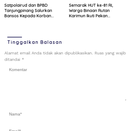
Satpolairud dan BPBD
Semarak HUT ke-81 RI,
Tanjungpinang Salurkan
Warga Binaan Rutan
Bansos Kepada Korban
Karimun Ikuti Pekan
Pompong Terbalik ‎
Olahraga dan Seni
Tinggalkan Balasan
Alamat email Anda tidak akan dipublikasikan.
Ruas yang wajib
ditandai
*