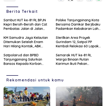
Berita Terkait
Sambut HUT ke-81 RI, BPJN
Polske Tanjungpinang Kota
Kepri Bersih-Bersih dan Cat
Bersama Damkar Berjibaku
Pembatas Jalan di Jalan
Padamkan Kebakaran Lahan
Jalan Aisyah Sulaiman
di Kampung Bugis
Tanjungpinang
KM Samudra Jaya Kelautan
Sterilkan Area Proyek
Ditemukan Setelah Enam
Gurindam 12, Satpol PP
Hari Hilang Kontak, ABK
Kembali Relokasi 60 Lapak
Dievakuasi Nelayan Malaysia
Pedagang
Satpolairud dan BPBD
Semarak HUT ke-81 RI,
Tanjungpinang Salurkan
Warga Binaan Rutan
Bansos Kepada Korban
Karimun Ikuti Pekan
Pompong Terbalik ‎
Olahraga dan Seni
Rekomendasi untuk kamu