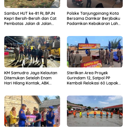
Sambut HUT ke-81 RI, BPJN
Polske Tanjungpinang Kota
Kepri Bersih-Bersih dan Cat
Bersama Damkar Berjibaku
Pembatas Jalan di Jalan
Padamkan Kebakaran Lahan
Jalan Aisyah Sulaiman
di Kampung Bugis
Tanjungpinang
KM Samudra Jaya Kelautan
Sterilkan Area Proyek
Ditemukan Setelah Enam
Gurindam 12, Satpol PP
Hari Hilang Kontak, ABK
Kembali Relokasi 60 Lapak
Dievakuasi Nelayan Malaysia
Pedagang