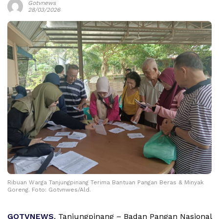
Gotvnews
28/03/2026
Ribuan Warga Tanjungpinang Terima Bantuan Pangan Beras & Minyak
Goreng. Foto: Gotvnwes/Ald.
GOTVNEWS
, Tanjungpinang – Badan Pangan Nasional