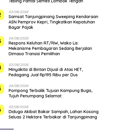
Tebing Pantai Semeti Lombok Tengah
03/08/2026
2
Samsat Tanjungpinang Sweeping Kendaraan
ASN Pemprov Kepri, Tingkatkan Kepatuhan
Bayar Pajak
04/08/2026
3
‎Respons Keluhan RT/RW, Wako Lis:
Mekanisme Pembayaran Sedang Berjalan
Dimasa Transisi Pemilihan
03/08/2026
4
Minyakita di Bintan Dijual di Atas HET,
Pedagang Jual Rp195 Ribu per Dus
04/08/2026
5
Pompong Terbalik Tujuan Kampung Bugis,
Tujuh Penumpang Selamat
03/08/2026
6
Diduga Akibat Bakar Sampah, Lahan Kosong
Seluas 2 Hektare Terbakar di Tanjungpinang