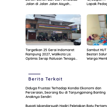
Jalan di Jalan Jalan Aisyah
Lapak Peda
Sulaiman Tanjungpinang
Targetkan 25 Gerai Indomaret
Sambut HUT k
Rampung 2027, Walikota Lis:
Bestari Salu
Optimis Serap Ratusan Tenaga
Warga Mem
Kerja Lokal
Berita Terkait
Diduga Frustasi Terhadap Kondisi Ekonomi dan
Perceraian, Seorang Ibu di Tanjungpinang Banting
Anaknya Sendiri
Bupati Iskandarsyah Hadiri Peletakan Batu Pertam