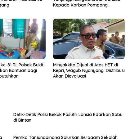
gang
Kepada Korban Pompong
Terbalik ‎
e-81 RI, Polsek Bukit
Minyakkita Dijual di Atas HET di
rkan Bantuan bagi
Kepri, Wagub Nyanyang: Distribusi
butuhkan
Akan Dievaluasi
Detik-Detik Polisi Bekuk Pasutri Lansia Edarkan Sabu
di Bintan
a
Pemko Tanjungpinang Salurkan Seragam Sekolah