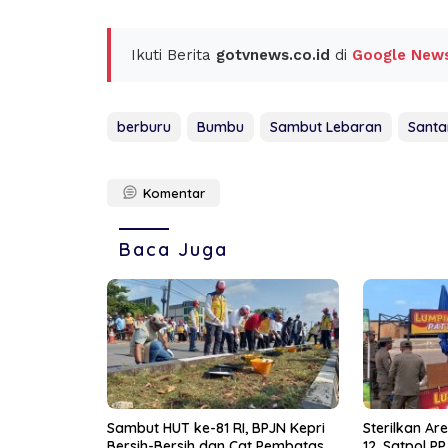
Ikuti Berita
gotvnews.co.id
di
Google New
berburu
Bumbu
Sambut Lebaran
Santa
Komentar
Baca Juga
Sambut HUT ke-81 RI, BPJN Kepri
Sterilkan A
Bersih-Bersih dan Cat Pembatas
12, Satpol P