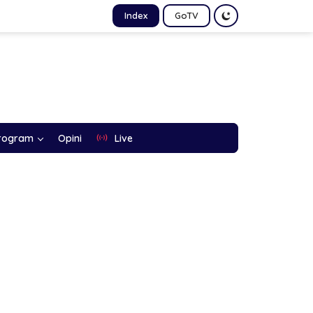
Index
GoTV
rogram
Opini
Live