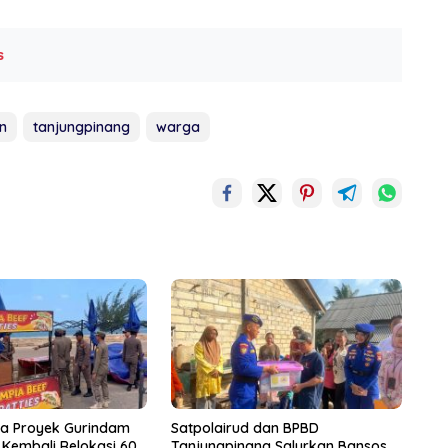
s
n
tanjungpinang
warga
rea Proyek Gurindam
Satpolairud dan BPBD
P Kembali Relokasi 60
Tanjungpinang Salurkan Bansos