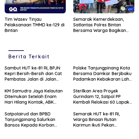
Tim Wasev Tinjau
Semarak Kemerdekaan,
Pelaksanaan TMMD ke-129 di
Satlantas Polres Bintan
Bintan
Bersama Warga Bagikan
200 Bendera Merah Putih
Berita Terkait
Sambut HUT ke-81 RI, BPJN
Polske Tanjungpinang Kota
Kepri Bersih-Bersih dan Cat
Bersama Damkar Berjibaku
Pembatas Jalan di Jalan
Padamkan Kebakaran Lahan
Jalan Aisyah Sulaiman
di Kampung Bugis
Tanjungpinang
KM Samudra Jaya Kelautan
Sterilkan Area Proyek
Ditemukan Setelah Enam
Gurindam 12, Satpol PP
Hari Hilang Kontak, ABK
Kembali Relokasi 60 Lapak
Dievakuasi Nelayan Malaysia
Pedagang
Satpolairud dan BPBD
Semarak HUT ke-81 RI,
Tanjungpinang Salurkan
Warga Binaan Rutan
Bansos Kepada Korban
Karimun Ikuti Pekan
Pompong Terbalik ‎
Olahraga dan Seni