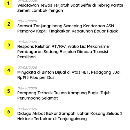
04/08/2026
1
Wisatawan Tewas Terjatuh Saat Selfie di Tebing Pantai
Semeti Lombok Tengah
03/08/2026
2
Samsat Tanjungpinang Sweeping Kendaraan ASN
Pemprov Kepri, Tingkatkan Kepatuhan Bayar Pajak
04/08/2026
3
‎Respons Keluhan RT/RW, Wako Lis: Mekanisme
Pembayaran Sedang Berjalan Dimasa Transisi
Pemilihan
03/08/2026
4
Minyakita di Bintan Dijual di Atas HET, Pedagang Jual
Rp195 Ribu per Dus
04/08/2026
5
Pompong Terbalik Tujuan Kampung Bugis, Tujuh
Penumpang Selamat
03/08/2026
6
Diduga Akibat Bakar Sampah, Lahan Kosong Seluas 2
Hektare Terbakar di Tanjungpinang