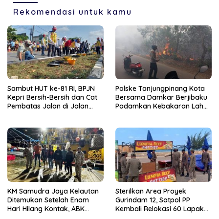
Rekomendasi untuk kamu
Sambut HUT ke-81 RI, BPJN
Polske Tanjungpinang Kota
Kepri Bersih-Bersih dan Cat
Bersama Damkar Berjibaku
Pembatas Jalan di Jalan
Padamkan Kebakaran Lahan
Jalan Aisyah Sulaiman
di Kampung Bugis
Tanjungpinang
KM Samudra Jaya Kelautan
Sterilkan Area Proyek
Ditemukan Setelah Enam
Gurindam 12, Satpol PP
Hari Hilang Kontak, ABK
Kembali Relokasi 60 Lapak
Dievakuasi Nelayan Malaysia
Pedagang