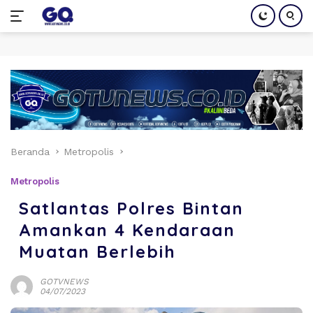
Langsung
ke
konten
Beranda
Metropolis
Metropolis
Satlantas Polres Bintan
Amankan 4 Kendaraan
Muatan Berlebih
GOTVNEWS
04/07/2023