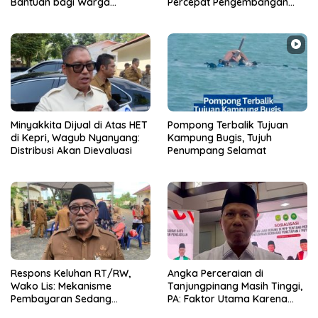
Bantuan bagi Warga
Percepat Pengembangan
Membutuhkan
Produk Lokal dan Disiapkan
Masuk Pasar Nasional
Minyakkita Dijual di Atas HET
Pompong Terbalik Tujuan
di Kepri, Wagub Nyanyang:
Kampung Bugis, Tujuh
Distribusi Akan Dievaluasi
Penumpang Selamat
‎Respons Keluhan RT/RW,
Angka Perceraian di
Wako Lis: Mekanisme
Tanjungpinang Masih Tinggi,
Pembayaran Sedang
PA: Faktor Utama Karena
Berjalan Dimasa Transisi
Ekonomi dan Perselingkuhan