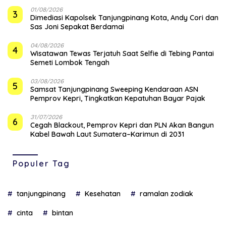
01/08/2026
3
Dimediasi Kapolsek Tanjungpinang Kota, Andy Cori dan
Sas Joni Sepakat Berdamai
04/08/2026
4
Wisatawan Tewas Terjatuh Saat Selfie di Tebing Pantai
Semeti Lombok Tengah
03/08/2026
5
Samsat Tanjungpinang Sweeping Kendaraan ASN
Pemprov Kepri, Tingkatkan Kepatuhan Bayar Pajak
31/07/2026
6
Cegah Blackout, Pemprov Kepri dan PLN Akan Bangun
Kabel Bawah Laut Sumatera–Karimun di 2031
Populer Tag
tanjungpinang
Kesehatan
ramalan zodiak
cinta
bintan