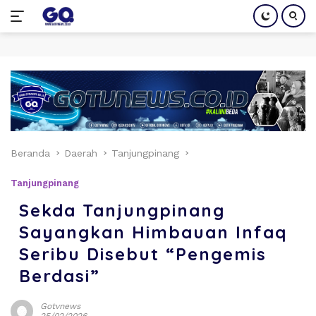
Langsung
ke
konten
Beranda
Daerah
Tanjungpinang
Tanjungpinang
Sekda Tanjungpinang
Sayangkan Himbauan Infaq
Seribu Disebut “Pengemis
Berdasi”
Gotvnews
25/02/2026