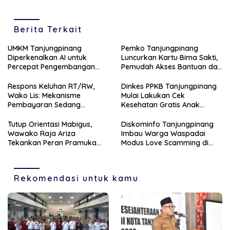
Pemilihan
Berita Terkait
UMKM Tanjungpinang
Pemko Tanjungpinang
Diperkenalkan AI untuk
Luncurkan Kartu Bima Sakti,
Percepat Pengembangan
Pemudah Akses Bantuan dan
Produk Lokal dan Disiapkan
Layanan Publik
Masuk Pasar Nasional
‎Respons Keluhan RT/RW,
Dinkes PPKB Tanjungpinang
Wako Lis: Mekanisme
Mulai Lakukan Cek
Pembayaran Sedang
Kesehatan Gratis Anak
Berjalan Dimasa Transisi
Sekolah, Sasar 49.343 Siswa
Pemilihan
Tutup Orientasi Mabigus,
Diskominfo Tanjungpinang
Wawako Raja Ariza
Imbau Warga Waspadai
Tekankan Peran Pramuka
Modus Love Scamming di
Bentuk Karakter Generasi
Media Sosial
Muda
Rekomendasi untuk kamu