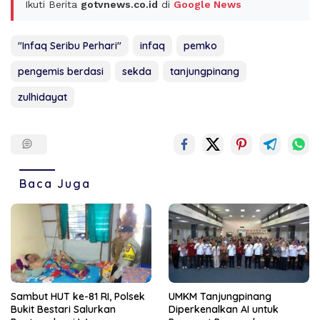
Ikuti Berita
gotvnews.co.id
di
Google News
"Infaq Seribu Perhari"
infaq
pemko
pengemis berdasi
sekda
tanjungpinang
zulhidayat
Baca Juga
Sambut HUT ke-81 RI, Polsek
UMKM Tanjungpinang
Bukit Bestari Salurkan
Diperkenalkan AI untuk