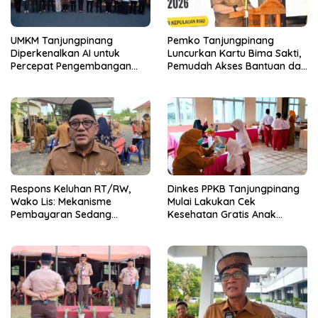
UMKM Tanjungpinang
Pemko Tanjungpinang
Diperkenalkan AI untuk
Luncurkan Kartu Bima Sakti,
Percepat Pengembangan
Pemudah Akses Bantuan dan
Produk Lokal dan Disiapkan
Layanan Publik
Masuk Pasar Nasional
‎Respons Keluhan RT/RW,
Dinkes PPKB Tanjungpinang
Wako Lis: Mekanisme
Mulai Lakukan Cek
Pembayaran Sedang
Kesehatan Gratis Anak
Berjalan Dimasa Transisi
Sekolah, Sasar 49.343 Siswa
Pemilihan