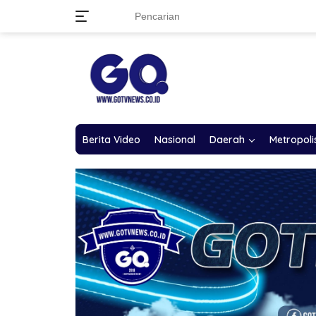
Langsung
ke
konten
Berita Video
Nasional
Daerah
Metropoli