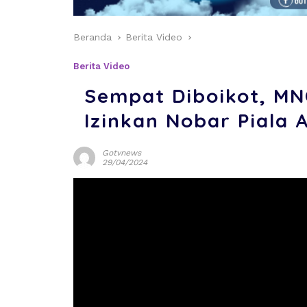
Beranda
Berita Video
Berita Video
Sempat Diboikot, MN
Izinkan Nobar Piala 
Gotvnews
29/04/2024