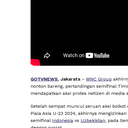
GOTVNEWS
, Jakarata
–
MNC Group
akhirn
nonton bareng, pertandingan semifinal Timn
mendapatkan aksi protes netizen di media s
Setelah sempat muncul seruan aksi boikot 
Piala Asia U-23 2024, akhirnya mengizinka
semifinal
Indonesia
vs
Uzbekistan
, pada Se
dengan syarat.