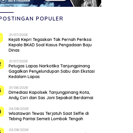
POSTINGAN POPULER
31/07/2026
1
Kejati Kepri Tegaskan Tak Pernah Periksa
Kepala BKAD Soal Kasus Pengadaan Baju
Dinas
31/07/2026
2
Petugas Lapas Narkotika Tanjungpinang
Gagalkan Penyelundupan Sabu dan Ekstasi
Kedalam Lapas
01/08/2026
3
Dimediasi Kapolsek Tanjungpinang Kota,
Andy Cori dan Sas Joni Sepakat Berdamai
04/08/2026
4
Wisatawan Tewas Terjatuh Saat Selfie di
Tebing Pantai Semeti Lombok Tengah
03/08/2026
5