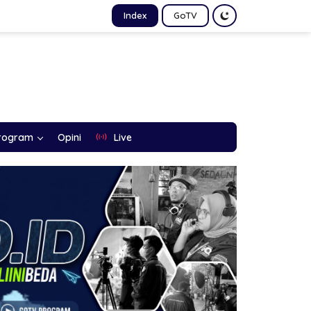
Index
GoTV
rogram
Opini
Live