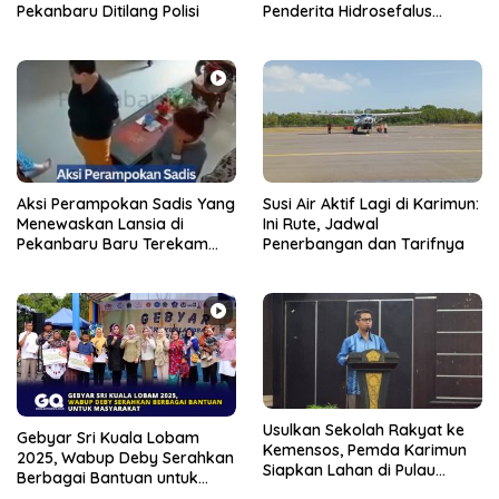
Pekanbaru Ditilang Polisi
Penderita Hidrosefalus
Dapat Bantuan dan Layanan
Kesehatan
Aksi Perampokan Sadis Yang
Susi Air Aktif Lagi di Karimun:
Menewaskan Lansia di
Ini Rute, Jadwal
Pekanbaru Baru Terekam
Penerbangan dan Tarifnya
CCTV
Usulkan Sekolah Rakyat ke
Gebyar Sri Kuala Lobam
Kemensos, Pemda Karimun
2025, Wabup Deby Serahkan
Siapkan Lahan di Pulau
Berbagai Bantuan untuk
Kundur
Masyarakat