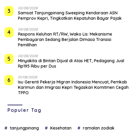
03/08/2026
3
Samsat Tanjungpinang Sweeping Kendaraan ASN
Pemprov Kepri, Tingkatkan Kepatuhan Bayar Pajak
04/08/2026
4
‎Respons Keluhan RT/RW, Wako Lis: Mekanisme
Pembayaran Sedang Berjalan Dimasa Transisi
Pemilihan
03/08/2026
5
Minyakita di Bintan Dijual di Atas HET, Pedagang Jual
Rp195 Ribu per Dus
01/08/2026
6
Isu Gerenti Pekerja Migran Indonesia Mencuat, Pemkab
Karimun dan Imigrasi Kepri Tegaskan Komitmen Cegah
TPPO
Populer Tag
tanjungpinang
Kesehatan
ramalan zodiak