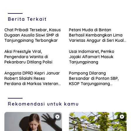
Berita Terkait
Chat Pribadi Tersebar, Kasus
Petani Muda di Bintan
Dugaan Asusila Siswi SMP di
Berhasil Kembangkan Lima
Tanjungpinang Terbongkar
Varietas Anggur di Seri Kuala
Lobam
Aksi Freestyle Viral,
Usai Indomaret, Pemko
Pengendara Wanita di
Jajaki Alfamart Masuk
Pekanbaru Ditilang Polisi
Tanjungpinang
Anggota DPRD Kepri Januar
Pompong Dilarang
Robert Silalahi Reses
Bersandar di Ponton SBP,
Perdana di Markas Veteran
KSOP Tanjungpinang
Karimun
Siapkan Sanksi Tegas
Rekomendasi untuk kamu