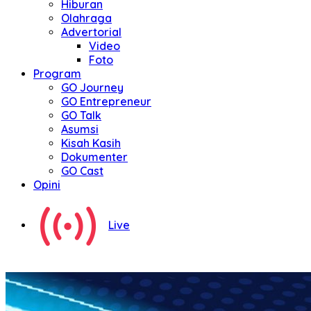
Hiburan
Olahraga
Advertorial
Video
Foto
Program
GO Journey
GO Entrepreneur
GO Talk
Asumsi
Kisah Kasih
Dokumenter
GO Cast
Opini
Live