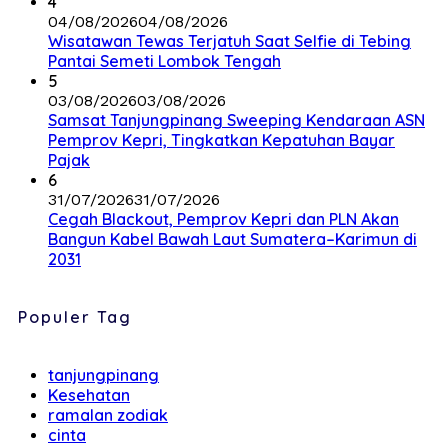
4
04/08/2026
04/08/2026
Wisatawan Tewas Terjatuh Saat Selfie di Tebing
Pantai Semeti Lombok Tengah
5
03/08/2026
03/08/2026
Samsat Tanjungpinang Sweeping Kendaraan ASN
Pemprov Kepri, Tingkatkan Kepatuhan Bayar
Pajak
6
31/07/2026
31/07/2026
Cegah Blackout, Pemprov Kepri dan PLN Akan
Bangun Kabel Bawah Laut Sumatera–Karimun di
2031
Populer Tag
tanjungpinang
Kesehatan
ramalan zodiak
cinta