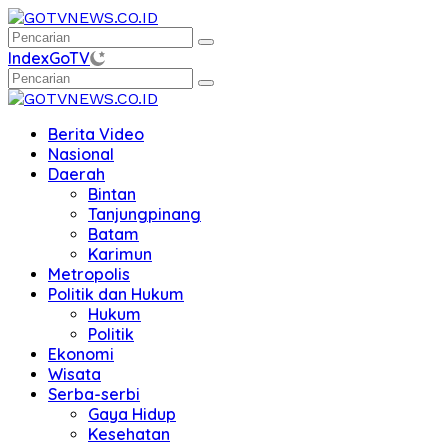
Langsung
ke
konten
Index
GoTV
Berita Video
Nasional
Daerah
Bintan
Tanjungpinang
Batam
Karimun
Metropolis
Politik dan Hukum
Hukum
Politik
Ekonomi
Wisata
Serba-serbi
Gaya Hidup
Kesehatan