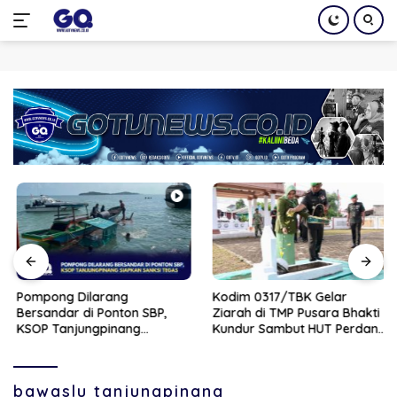
Langsung
ke
konten
Pompong Dilarang
Kodim 0317/TBK Gelar
Bersandar di Ponton SBP,
Ziarah di TMP Pusara Bhakti
KSOP Tanjungpinang
Kundur Sambut HUT Perdana
Siapkan Sanksi Tegas
Kodam XIX
bawaslu tanjungpinang