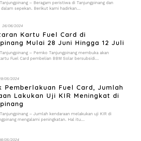
njungpinang – Beragam peristiwa di Tanjungpinang dan
i dalam sepekan. Berikut kami hadirkan…
26/06/2024
aran Kartu Fuel Card di
pinang Mulai 28 Juni Hingga 12 Juli
anjungpinang – Pemko Tanjungpinang membuka akan
kartu Fuel Card pembelian BBM Solar bersubsidi…
29/05/2024
 Pemberlakuan Fuel Card, Jumlah
aan Lakukan Uji KIR Meningkat di
gpinang
njungpinang – Jumlah kendaraan melakukan uji KIR di
ngpinang mengalami peningkatan. Hal itu…
08/05/2024