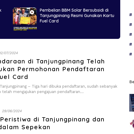
k
Pembelian BBM Solar Bersubsidi di
Tanjungpinang Resmi Gunakan Kartu
Fuel Card
02/07/2024
daraan di Tanjungpinang Telah
ukan Permohonan Pendaftaran
uel Card
Be
njungpinang – Tiga hari dibuka pendaftaran, sudah sebanyak
 telah mengajukan pengajuan pendaftaran…
29/06/2024
eristiwa di Tanjungpinang dan
 dalam Sepekan