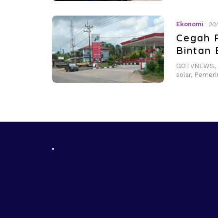
Ekonomi
20/
Cegah 
Bintan 
GOTVNEWS, B
solar, Pemer