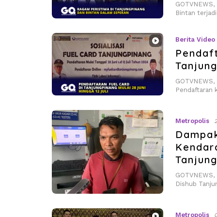
GOTVNEWS, Ta
Bintan terjad
Berita Video
Pendaft
Tanjung
GOTVNEWS, T
Pendaftaran 
Metropolis
Dampak
Kendar
Tanjun
GOTVNEWS, Ta
Dishub Tanju
Metropolis