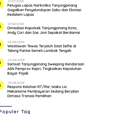
31/07/2026
2
Petugas Lapas Narkotika Tanjungpinang
Gagalkan Penyelundupan Sabu dan Ekstasi
Kedalam Lapas
01/08/2026
3
Dimediasi Kapolsek Tanjungpinang Kota,
Andy Cori dan Sas Joni Sepakat Berdamai
04/08/2026
4
Wisatawan Tewas Terjatuh Saat Selfie di
Tebing Pantai Semeti Lombok Tengah
03/08/2026
5
Samsat Tanjungpinang Sweeping Kendaraan
ASN Pemprov Kepri, Tingkatkan Kepatuhan
Bayar Pajak
04/08/2026
6
‎Respons Keluhan RT/RW, Wako Lis:
Mekanisme Pembayaran Sedang Berjalan
Dimasa Transisi Pemilihan
Populer Tag