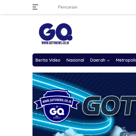
Langsung
ke
konten
Berita Video
Nasional
Daerah
Metropoli