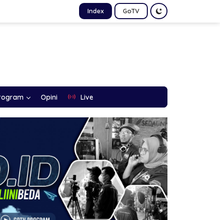
Index
GoTV
rogram
Opini
Live