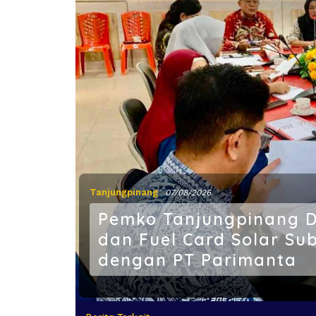
Tanjungpinang
07/08/2026
Pemko Tanjungpinang Do
dan Fuel Card Solar Su
dengan PT Parimanta