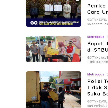
Pemko 
Card U
GOTVNEWS, Ta
solar bersub
Metropolis
Bupati 
di SPBU
GOTVNews, B
Bank Bukopin
Metropolis
Polisi 
Tidak S
Suka B
GOTVNEWS, Ta
dan Perindus