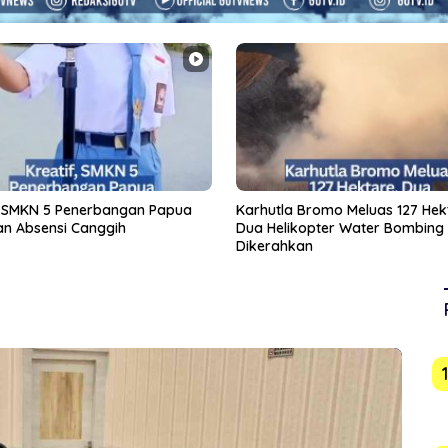
a Bromo Meluas 127 Hektare,
Tuntaskan 207 Titik Blank Spot I
ikopter Water Bombing
Pemprov Kepri Bersama KomDi
hkan
Proyeksikan Satelit dan Frekuen
700MHz