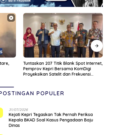
nternet,
Nekat! Begal Beraksi Siang Bolong di
Targetkan 2
gi
Cibitung, Uang Rp30 Juta Berhasil
Rampung 202
si
Dibawa Kabur
Serap Ratus
POSTINGAN POPULER
31/07/2026
1
Kejati Kepri Tegaskan Tak Pernah Periksa
Kepala BKAD Soal Kasus Pengadaan Baju
Dinas