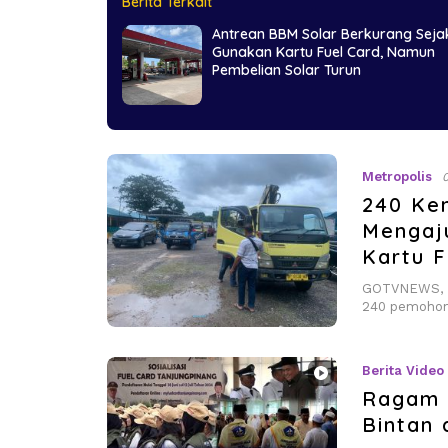
Berita Terkait
Antrean BBM Solar Berkurang Seja
Gunakan Kartu Fuel Card, Namun
Pembelian Solar Turun
Metropolis
240 Ken
Mengaj
Kartu F
GOTVNEWS, Ta
240 pemohon
Berita Video
Ragam P
Bintan