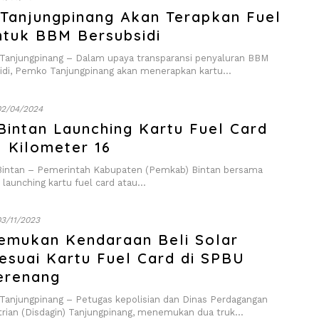
Tanjungpinang Akan Terapkan Fuel
ntuk BBM Bersubsidi
njungpinang – Dalam upaya transparansi penyaluran BBM
sidi, Pemko Tanjungpinang akan menerapkan kartu…
02/04/2024
Bintan Launching Kartu Fuel Card
 Kilometer 16
intan – Pemerintah Kabupaten (Pemkab) Bintan bersama
 launching kartu fuel card atau…
03/11/2023
Temukan Kendaraan Beli Solar
esuai Kartu Fuel Card di SPBU
erenang
njungpinang – Petugas kepolisian dan Dinas Perdagangan
trian (Disdagin) Tanjungpinang, menemukan dua truk…