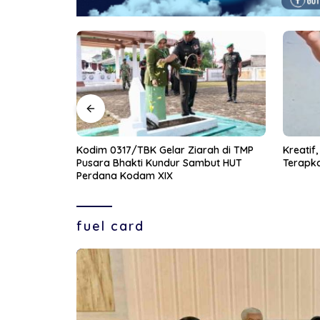
rah di TMP
Kreatif, SMKN 5 Penerbangan Papua
Karhutl
but HUT
Terapkan Absensi Canggih
Dua Hel
Dikera
fuel card