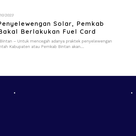
10/2023
Penyelewengan Solar, Pemkab
Bakal Berlakukan Fuel Card
intan – Untuk mencegah adanya praktek penyelewengan
intah Kabupaten atau Pemkab Bintan akan…