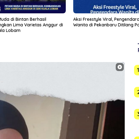
eestyle Viral, Pengendara
Usai Indomaret, Pemko Jajaki 
di Pekanbaru Ditilang Polisi
Masuk Tanjungpinang