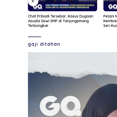
sus Dugaan
Petani Muda di Bintan Berhasil
Aksi Fr
ngpinang
Kembangkan Lima Varietas Anggur di
Wanita 
Seri Kuala Lobam
gaji ditahan