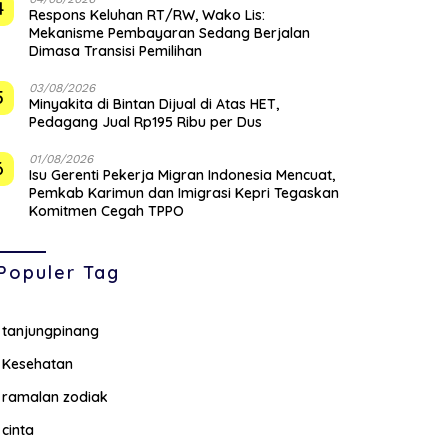
4
‎Respons Keluhan RT/RW, Wako Lis:
Mekanisme Pembayaran Sedang Berjalan
Dimasa Transisi Pemilihan
03/08/2026
5
Minyakita di Bintan Dijual di Atas HET,
Pedagang Jual Rp195 Ribu per Dus
01/08/2026
6
Isu Gerenti Pekerja Migran Indonesia Mencuat,
Pemkab Karimun dan Imigrasi Kepri Tegaskan
Komitmen Cegah TPPO
Populer Tag
tanjungpinang
Kesehatan
ramalan zodiak
cinta