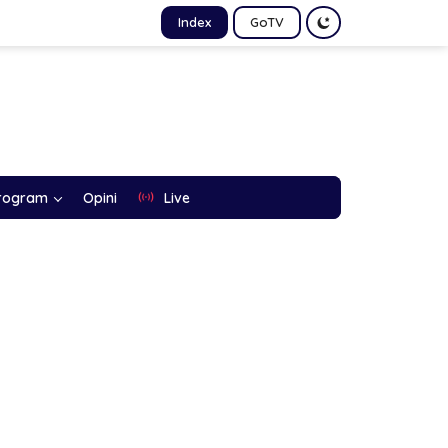
Index
GoTV
rogram
Opini
Live