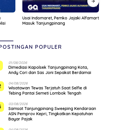
Alfamart
Anggota DPRD Kepri Januar Robert
Pompong Dil
Silalahi Reses Perdana di Markas
Ponton SBP,
Veteran Karimun
Siapkan San
POSTINGAN POPULER
01/08/2026
1
Dimediasi Kapolsek Tanjungpinang Kota,
Andy Cori dan Sas Joni Sepakat Berdamai
04/08/2026
2
Wisatawan Tewas Terjatuh Saat Selfie di
Tebing Pantai Semeti Lombok Tengah
03/08/2026
3
Samsat Tanjungpinang Sweeping Kendaraan
ASN Pemprov Kepri, Tingkatkan Kepatuhan
Bayar Pajak
04/08/2026