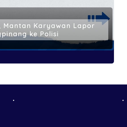
n, Mantan Karyawan Lapor
gpinang ke Polisi