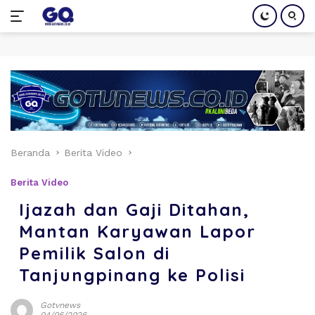
Langsung
ke
konten
Beranda
Berita Video
Berita Video
Ijazah dan Gaji Ditahan,
Mantan Karyawan Lapor
Pemilik Salon di
Tanjungpinang ke Polisi
Gotvnews
04/06/2026