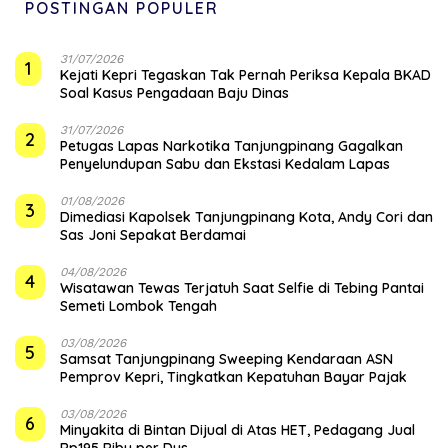
POSTINGAN POPULER
31/07/2026
1
Kejati Kepri Tegaskan Tak Pernah Periksa Kepala BKAD
Soal Kasus Pengadaan Baju Dinas
31/07/2026
2
Petugas Lapas Narkotika Tanjungpinang Gagalkan
Penyelundupan Sabu dan Ekstasi Kedalam Lapas
01/08/2026
3
Dimediasi Kapolsek Tanjungpinang Kota, Andy Cori dan
Sas Joni Sepakat Berdamai
04/08/2026
4
Wisatawan Tewas Terjatuh Saat Selfie di Tebing Pantai
Semeti Lombok Tengah
03/08/2026
5
Samsat Tanjungpinang Sweeping Kendaraan ASN
Pemprov Kepri, Tingkatkan Kepatuhan Bayar Pajak
03/08/2026
6
Minyakita di Bintan Dijual di Atas HET, Pedagang Jual