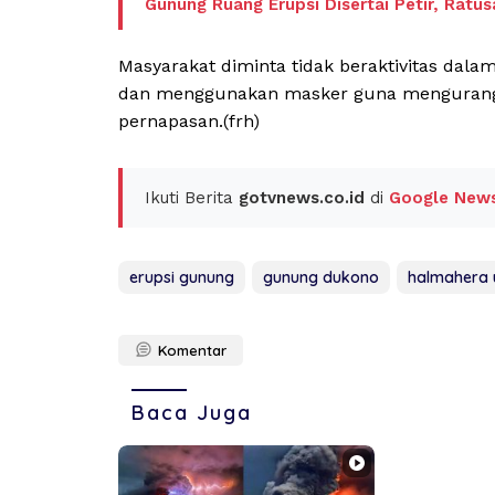
Gunung Ruang Erupsi Disertai Petir, Ratu
Masyarakat diminta tidak beraktivitas dal
dan menggunakan masker guna mengurangi
pernapasan.(frh)
Ikuti Berita
gotvnews.co.id
di
Google New
erupsi gunung
gunung dukono
halmahera 
Komentar
Baca Juga