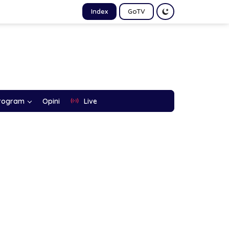
Index
GoTV
rogram
Opini
Live