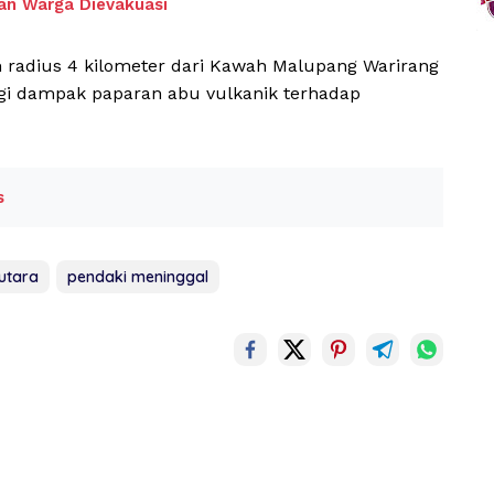
san Warga Dievakuasi
am radius 4 kilometer dari Kawah Malupang Warirang
 dampak paparan abu vulkanik terhadap
s
utara
pendaki meninggal