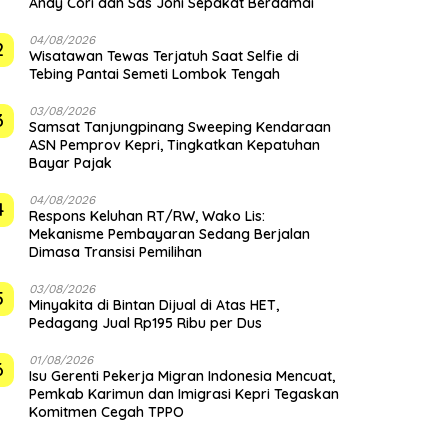
Andy Cori dan Sas Joni Sepakat Berdamai
04/08/2026
2
Wisatawan Tewas Terjatuh Saat Selfie di
Tebing Pantai Semeti Lombok Tengah
03/08/2026
3
Samsat Tanjungpinang Sweeping Kendaraan
ASN Pemprov Kepri, Tingkatkan Kepatuhan
Bayar Pajak
04/08/2026
4
‎Respons Keluhan RT/RW, Wako Lis:
Mekanisme Pembayaran Sedang Berjalan
Dimasa Transisi Pemilihan
03/08/2026
5
Minyakita di Bintan Dijual di Atas HET,
Pedagang Jual Rp195 Ribu per Dus
01/08/2026
6
Isu Gerenti Pekerja Migran Indonesia Mencuat,
Pemkab Karimun dan Imigrasi Kepri Tegaskan
Komitmen Cegah TPPO