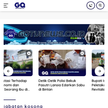
Langsung
ke
konten
Detik-Detik Polisi Bekuk
Bupati Iskandarsyah Hadiri
Pasutri Lansia Edarkan Sabu
Peletakan Batu Pertama
di Bintan
Revitalisasi Gedung BPS
Karimun
jabatan kosong