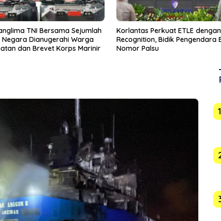
as Perkuat ETLE dengan Face
Ketum PSSI Erick Minta Timnas
tion, Bidik Pengendara Berpelat
Indonesia Bangkit Usai Kekalah
Palsu
Vietnam di Piala AFF 2026