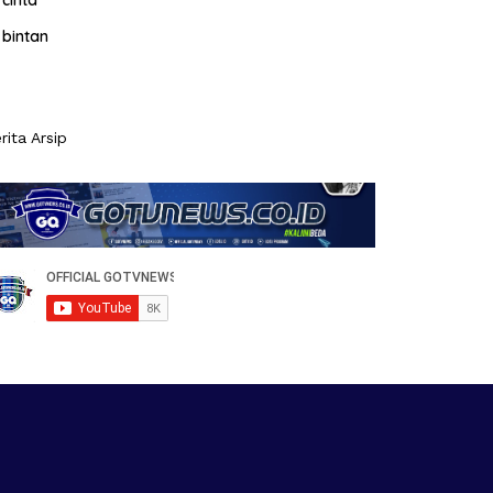
cinta
bintan
rita Arsip