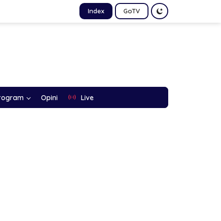
Index
GoTV
rogram
Opini
Live