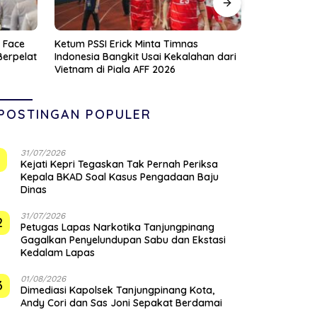
UMKM Tanjungpinang Diperkenalkan AI
Kontingen 
an dari
untuk Percepat Pengembangan Produk
Berangkat k
Lokal dan Disiapkan Masuk Pasar
Wabup Rock
Nasional
Baik Daerah
POSTINGAN POPULER
31/07/2026
1
Kejati Kepri Tegaskan Tak Pernah Periksa
Kepala BKAD Soal Kasus Pengadaan Baju
Dinas
31/07/2026
2
Petugas Lapas Narkotika Tanjungpinang
Gagalkan Penyelundupan Sabu dan Ekstasi
Kedalam Lapas
01/08/2026
3
Dimediasi Kapolsek Tanjungpinang Kota,
Andy Cori dan Sas Joni Sepakat Berdamai