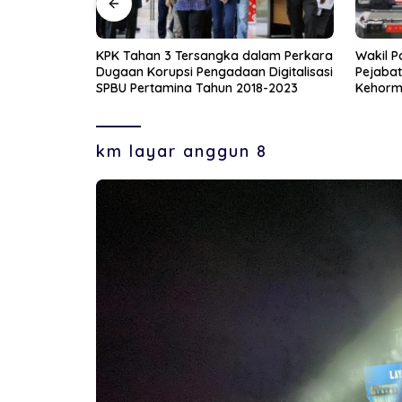
lam Perkara
Wakil Panglima TNI Bersama Sejumlah
Korlant
Digitalisasi
Pejabat Negara Dianugerahi Warga
Recogni
8-2023
Kehormatan dan Brevet Korps Marinir
Nomor 
km layar anggun 8