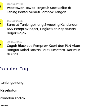
04/08/2026
4
Wisatawan Tewas Terjatuh Saat Selfie di
Tebing Pantai Semeti Lombok Tengah
03/08/2026
5
Samsat Tanjungpinang Sweeping Kendaraan
ASN Pemprov Kepri, Tingkatkan Kepatuhan
Bayar Pajak
31/07/2026
6
Cegah Blackout, Pemprov Kepri dan PLN Akan
Bangun Kabel Bawah Laut Sumatera–Karimun
di 2031
Populer Tag
tanjungpinang
Kesehatan
ramalan zodiak