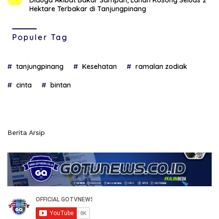
Diduga Akibat Bakar Sampah, Lahan Kosong Seluas 2
Hektare Terbakar di Tanjungpinang
Populer Tag
tanjungpinang
Kesehatan
ramalan zodiak
cinta
bintan
Berita Arsip