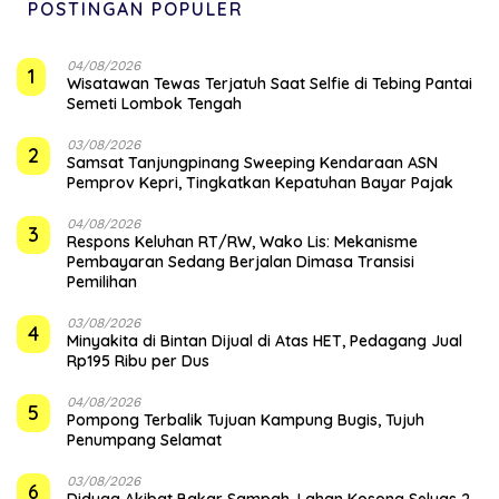
POSTINGAN POPULER
04/08/2026
1
Wisatawan Tewas Terjatuh Saat Selfie di Tebing Pantai
Semeti Lombok Tengah
03/08/2026
2
Samsat Tanjungpinang Sweeping Kendaraan ASN
Pemprov Kepri, Tingkatkan Kepatuhan Bayar Pajak
04/08/2026
3
‎Respons Keluhan RT/RW, Wako Lis: Mekanisme
Pembayaran Sedang Berjalan Dimasa Transisi
Pemilihan
03/08/2026
4
Minyakita di Bintan Dijual di Atas HET, Pedagang Jual
Rp195 Ribu per Dus
04/08/2026
5
Pompong Terbalik Tujuan Kampung Bugis, Tujuh
Penumpang Selamat
03/08/2026
6