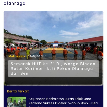
olahraga
Metropolis
08/08/2026
Semarak HUT ke-81 RI, Warga Binaan
Rutan Karimun Ikuti Pekan Olahraga
dan Seni
Berita Terkait
Kejuaraan Badminton Lurah Teluk Uma
Perdana Sukses Digelar, Wabup Rocky Beri