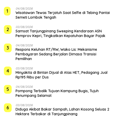
04/08/2026
1
Wisatawan Tewas Terjatuh Saat Selfie di Tebing Pantai
Semeti Lombok Tengah
03/08/2026
2
Samsat Tanjungpinang Sweeping Kendaraan ASN
Pemprov Kepri, Tingkatkan Kepatuhan Bayar Pajak
04/08/2026
3
‎Respons Keluhan RT/RW, Wako Lis: Mekanisme
Pembayaran Sedang Berjalan Dimasa Transisi
Pemilihan
03/08/2026
4
Minyakita di Bintan Dijual di Atas HET, Pedagang Jual
Rp195 Ribu per Dus
04/08/2026
5
Pompong Terbalik Tujuan Kampung Bugis, Tujuh
Penumpang Selamat
03/08/2026
6
Diduga Akibat Bakar Sampah, Lahan Kosong Seluas 2
Hektare Terbakar di Tanjungpinang