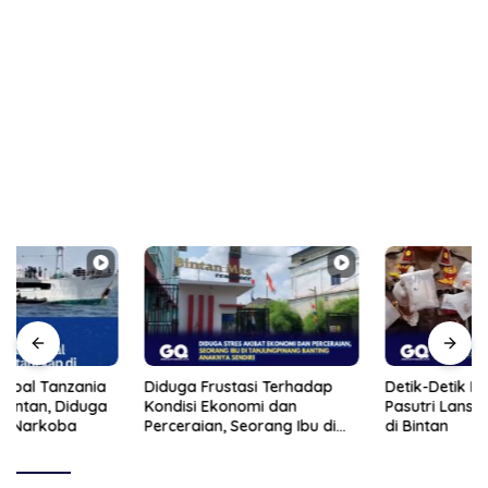
Diduga Frustasi Terhadap
Detik-Detik Polisi Bekuk
Kondisi Ekonomi dan
Pasutri Lansia Edarkan Sabu
Perceraian, Seorang Ibu di
di Bintan
Tanjungpinang Banting
Anaknya Sendiri