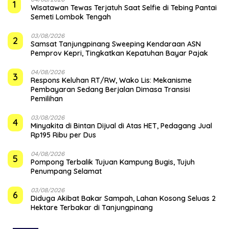
1
Wisatawan Tewas Terjatuh Saat Selfie di Tebing Pantai
Semeti Lombok Tengah
03/08/2026
2
Samsat Tanjungpinang Sweeping Kendaraan ASN
Pemprov Kepri, Tingkatkan Kepatuhan Bayar Pajak
04/08/2026
3
‎Respons Keluhan RT/RW, Wako Lis: Mekanisme
Pembayaran Sedang Berjalan Dimasa Transisi
Pemilihan
03/08/2026
4
Minyakita di Bintan Dijual di Atas HET, Pedagang Jual
Rp195 Ribu per Dus
04/08/2026
5
Pompong Terbalik Tujuan Kampung Bugis, Tujuh
Penumpang Selamat
03/08/2026
6
Diduga Akibat Bakar Sampah, Lahan Kosong Seluas 2
Hektare Terbakar di Tanjungpinang