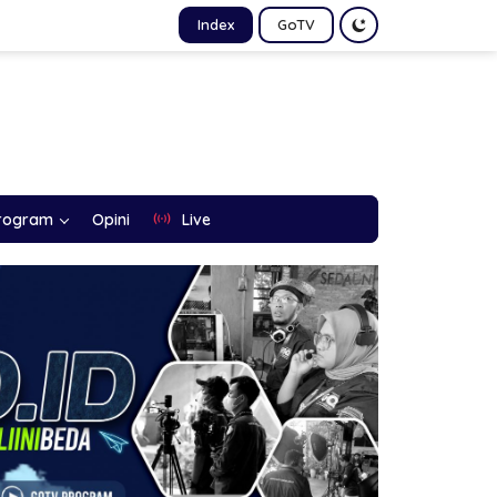
Index
GoTV
rogram
Opini
Live