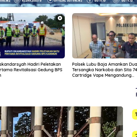
 Lubu Baja Amankan Dua
Sambut HUT ke-81 RI, BPJN Kepr
ka Narkoba dan Sita 74
Bersih-Bersih dan Cat Pembata
dge Vape Mengandung
di Jalan Jalan Aisyah Sulaiman
ate
Tanjungpinang