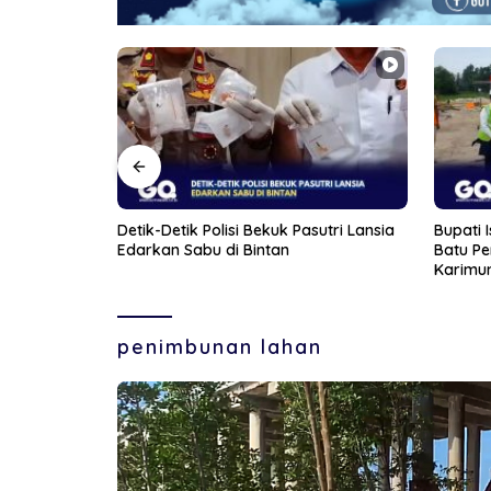
sutri Lansia
Bupati Iskandarsyah Hadiri Peletakan
Polsek
Batu Pertama Revitalisasi Gedung BPS
Tersang
Karimun
Cartri
Etomid
penimbunan lahan