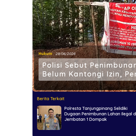
Hukum
29/06/2026
Polisi Sebut Penimbun
Belum Kantongi Izin, Pe
Berita Terkait
Polresta Tanjungpinang Selidiki
Dugaan Penimbunan Lahan Ilegal d
Jembatan 1 Dompak