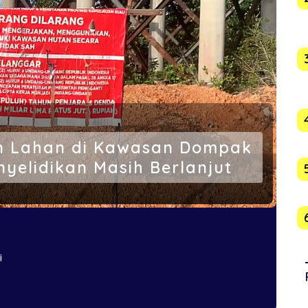
an Lahan di Kawasan Dompak
nyelidikan Masih Berlanjut
i