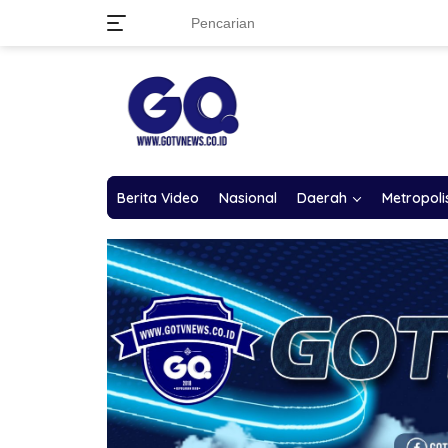
Langsung
ke
konten
Berita Video
Nasional
Daerah
Metropoli