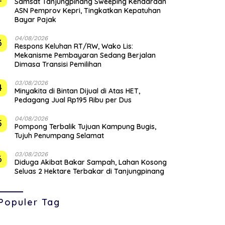
Samsat Tanjungpinang Sweeping Kendaraan
ASN Pemprov Kepri, Tingkatkan Kepatuhan
Bayar Pajak
04/08/2026
3
‎Respons Keluhan RT/RW, Wako Lis:
Mekanisme Pembayaran Sedang Berjalan
Dimasa Transisi Pemilihan
03/08/2026
4
Minyakita di Bintan Dijual di Atas HET,
Pedagang Jual Rp195 Ribu per Dus
04/08/2026
5
Pompong Terbalik Tujuan Kampung Bugis,
Tujuh Penumpang Selamat
03/08/2026
6
Diduga Akibat Bakar Sampah, Lahan Kosong
Seluas 2 Hektare Terbakar di Tanjungpinang
Populer Tag