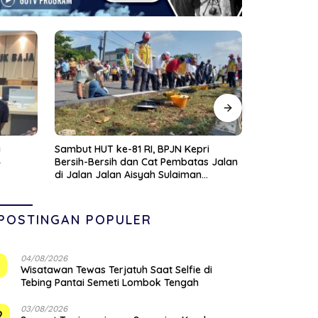
i
Pemko Tanjungpinang Salurkan
Sebanyak 3
s Jalan
Seragam Sekolah Gratis di November
Mulai Ikuti 
POSTINGAN POPULER
04/08/2026
1
Wisatawan Tewas Terjatuh Saat Selfie di
Tebing Pantai Semeti Lombok Tengah
03/08/2026
2