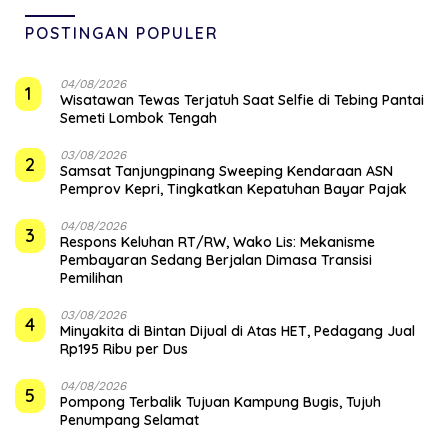
POSTINGAN POPULER
04/08/2026
1
Wisatawan Tewas Terjatuh Saat Selfie di Tebing Pantai
Semeti Lombok Tengah
03/08/2026
2
Samsat Tanjungpinang Sweeping Kendaraan ASN
Pemprov Kepri, Tingkatkan Kepatuhan Bayar Pajak
04/08/2026
3
‎Respons Keluhan RT/RW, Wako Lis: Mekanisme
Pembayaran Sedang Berjalan Dimasa Transisi
Pemilihan
03/08/2026
4
Minyakita di Bintan Dijual di Atas HET, Pedagang Jual
Rp195 Ribu per Dus
04/08/2026
5
Pompong Terbalik Tujuan Kampung Bugis, Tujuh
Penumpang Selamat