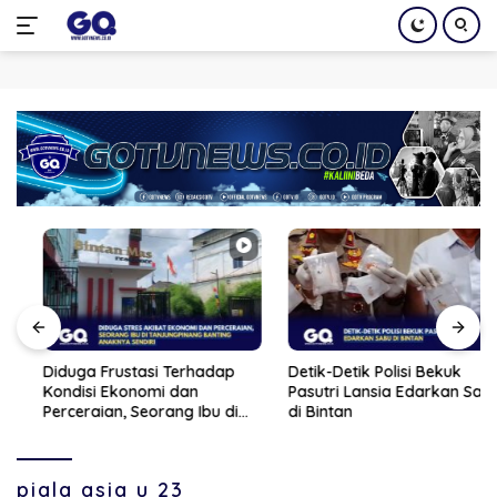
Langsung
ke
konten
Diduga Frustasi Terhadap
Detik-Detik Polisi Bekuk
Kondisi Ekonomi dan
Pasutri Lansia Edarkan Sabu
Perceraian, Seorang Ibu di
di Bintan
Tanjungpinang Banting
Anaknya Sendiri
piala asia u 23