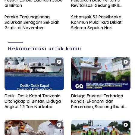
di Bintan
Revitalisasi Gedung BPS
Karimun
Pemko Tanjungpinang
Sebanyak 32 Paskibraka
Salurkan Seragam Sekolah
Karimun Mulai Ikuti Diklat
Gratis di November
Selama Sepuluh Hari
Rekomendasi untuk kamu
Detik- Detik Kapal Tanzania
Diduga Frustasi Terhadap
Ditangkap di Bintan, Diduga
Kondisi Ekonomi dan
Angkut 1,3 Ton Narkoba
Perceraian, Seorang Ibu di
Tanjungpinang Banting
Anaknya Sendiri