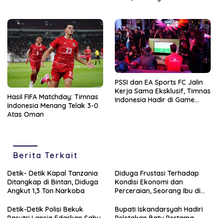
Ansar Gagal Menuju Final
PSSI dan EA Sports FC Jalin
Kerja Sama Eksklusif, Timnas
Hasil FIFA Matchday: Timnas
Indonesia Hadir di Game
Indonesia Menang Telak 3-0
Sepak Bola Dunia
Atas Oman
Berita Terkait
Detik- Detik Kapal Tanzania
Diduga Frustasi Terhadap
Ditangkap di Bintan, Diduga
Kondisi Ekonomi dan
Angkut 1,3 Ton Narkoba
Perceraian, Seorang Ibu di
Tanjungpinang Banting
Anaknya Sendiri
Detik-Detik Polisi Bekuk
Bupati Iskandarsyah Hadiri
Pasutri Lansia Edarkan Sabu
Peletakan Batu Pertama