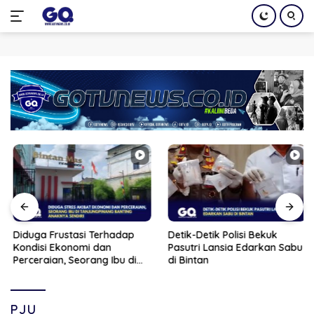
Langsung
ke
konten
Diduga Frustasi Terhadap
Detik-Detik Polisi Bekuk
Kondisi Ekonomi dan
Pasutri Lansia Edarkan Sabu
Perceraian, Seorang Ibu di
di Bintan
Tanjungpinang Banting
Anaknya Sendiri
PJU