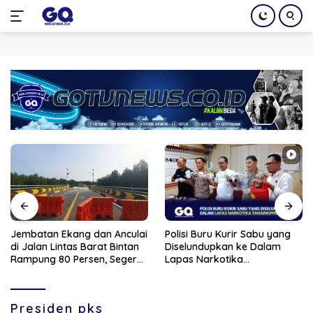
Langsung
ke
konten
Jembatan Ekang dan Anculai
Polisi Buru Kurir Sabu yang
di Jalan Lintas Barat Bintan
Diselundupkan ke Dalam
Rampung 80 Persen, Segera
Lapas Narkotika
Bisa Dilalui
Tanjungpinang
Presiden pks