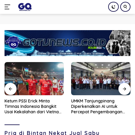
Langsung
ke
konten
Ketum PSSI Erick Minta
UMKM Tanjungpinang
Timnas Indonesia Bangkit
Diperkenalkan AI untuk
Usai Kekalahan dari Vietnam
Percepat Pengembangan
di Piala AFF 2026
Produk Lokal dan Disiapkan
Masuk Pasar Nasional
Pria di Bintan Nekat Jual Sabu