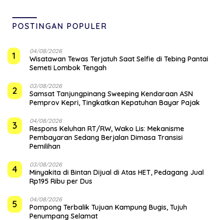
POSTINGAN POPULER
04/08/2026
1
Wisatawan Tewas Terjatuh Saat Selfie di Tebing Pantai
Semeti Lombok Tengah
03/08/2026
2
Samsat Tanjungpinang Sweeping Kendaraan ASN
Pemprov Kepri, Tingkatkan Kepatuhan Bayar Pajak
04/08/2026
3
‎Respons Keluhan RT/RW, Wako Lis: Mekanisme
Pembayaran Sedang Berjalan Dimasa Transisi
Pemilihan
03/08/2026
4
Minyakita di Bintan Dijual di Atas HET, Pedagang Jual
Rp195 Ribu per Dus
04/08/2026
5
Pompong Terbalik Tujuan Kampung Bugis, Tujuh
Penumpang Selamat