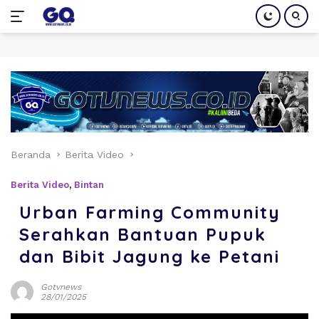
Langsung
ke
konten
Beranda
Berita Video
Berita Video
,
Bintan
Urban Farming Community
Serahkan Bantuan Pupuk
dan Bibit Jagung ke Petani
Gotvnews
28/01/2025