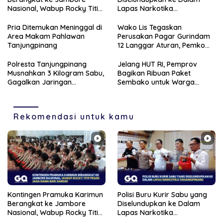
Nasional, Wabup Rocky Titip
Lapas Narkotika
Pesan Jaga Nama Baik
Tanjungpinang
Daerah
Pria Ditemukan Meninggal di
Wako Lis Tegaskan
Area Makam Pahlawan
Perusakan Pagar Gurindam
Tanjungpinang
12 Langgar Aturan, Pemko
Segera Tertibkan Pedagang
Polresta Tanjungpinang
Jelang HUT RI, Pemprov
Musnahkan 3 Kilogram Sabu,
Bagikan Ribuan Paket
Gagalkan Jaringan
Sembako untuk Warga
Internasional dan
Berpenghasilan Rendah di
Selamatkan 12 Ribu Jiwa
Kepri
Rekomendasi untuk kamu
Kontingen Pramuka Karimun
Polisi Buru Kurir Sabu yang
Berangkat ke Jambore
Diselundupkan ke Dalam
Nasional, Wabup Rocky Titip
Lapas Narkotika
Pesan Jaga Nama Baik
Tanjungpinang