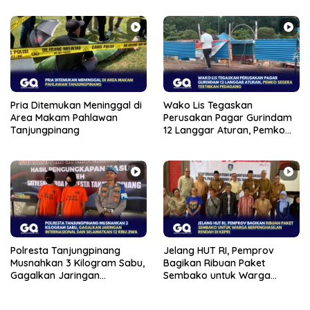
Daerah
Pria Ditemukan Meninggal di
Wako Lis Tegaskan
Area Makam Pahlawan
Perusakan Pagar Gurindam
Tanjungpinang
12 Langgar Aturan, Pemko
Segera Tertibkan Pedagang
Polresta Tanjungpinang
Jelang HUT RI, Pemprov
Musnahkan 3 Kilogram Sabu,
Bagikan Ribuan Paket
Gagalkan Jaringan
Sembako untuk Warga
Internasional dan
Berpenghasilan Rendah di
Selamatkan 12 Ribu Jiwa
Kepri