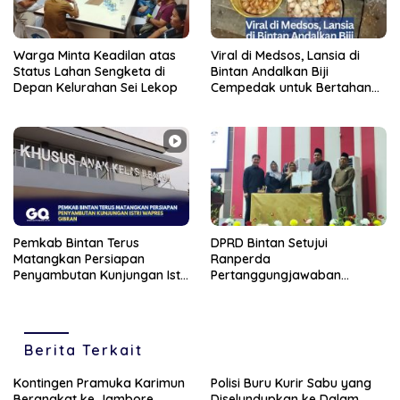
Warga Minta Keadilan atas
Viral di Medsos, Lansia di
Status Lahan Sengketa di
Bintan Andalkan Biji
Depan Kelurahan Sei Lekop
Cempedak untuk Bertahan
Hidup
Pemkab Bintan Terus
DPRD Bintan Setujui
Matangkan Persiapan
Ranperda
Penyambutan Kunjungan Istri
Pertanggungjawaban
Wapres Gibran
Pelaksanaan APBD Tahun
Anggaran 2025
Berita Terkait
Kontingen Pramuka Karimun
Polisi Buru Kurir Sabu yang
Berangkat ke Jambore
Diselundupkan ke Dalam