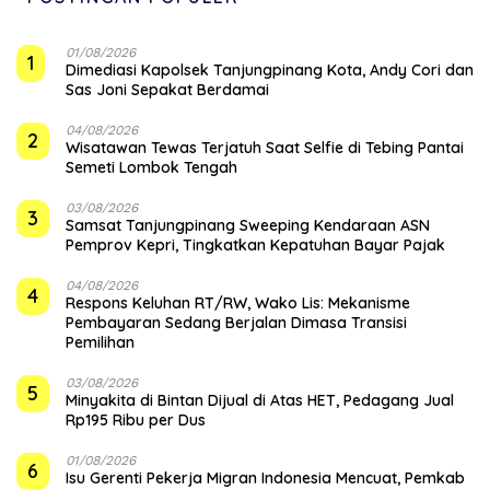
01/08/2026
1
Dimediasi Kapolsek Tanjungpinang Kota, Andy Cori dan
Sas Joni Sepakat Berdamai
04/08/2026
2
Wisatawan Tewas Terjatuh Saat Selfie di Tebing Pantai
Semeti Lombok Tengah
03/08/2026
3
Samsat Tanjungpinang Sweeping Kendaraan ASN
Pemprov Kepri, Tingkatkan Kepatuhan Bayar Pajak
04/08/2026
4
‎Respons Keluhan RT/RW, Wako Lis: Mekanisme
Pembayaran Sedang Berjalan Dimasa Transisi
Pemilihan
03/08/2026
5
Minyakita di Bintan Dijual di Atas HET, Pedagang Jual
Rp195 Ribu per Dus
01/08/2026
6
Isu Gerenti Pekerja Migran Indonesia Mencuat, Pemkab