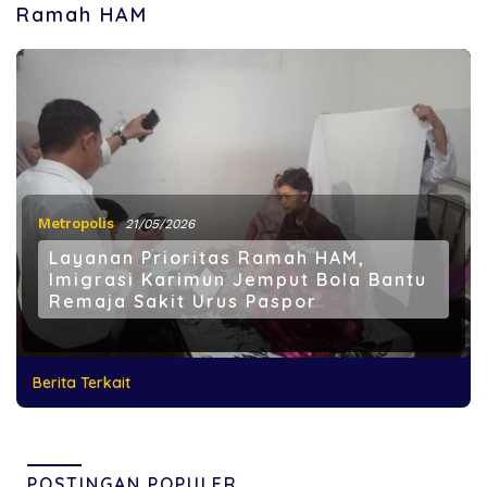
Ramah HAM
Metropolis
21/05/2026
Layanan Prioritas Ramah HAM,
Imigrasi Karimun Jemput Bola Bantu
Remaja Sakit Urus Paspor
Berita Terkait
POSTINGAN POPULER