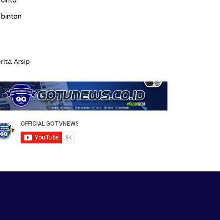
cinta
bintan
rita Arsip