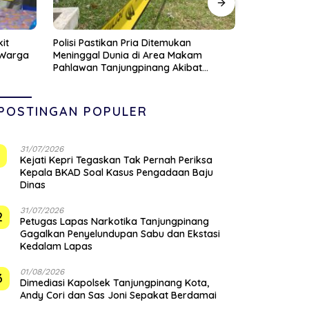
Pegulat Profesional Brock Lesnar
‎Detik-detik
m
Resmi Pensiun
Thailand Te
t
Bertanding
POSTINGAN POPULER
31/07/2026
1
Kejati Kepri Tegaskan Tak Pernah Periksa
Kepala BKAD Soal Kasus Pengadaan Baju
Dinas
31/07/2026
2
Petugas Lapas Narkotika Tanjungpinang
Gagalkan Penyelundupan Sabu dan Ekstasi
Kedalam Lapas
01/08/2026
3
Dimediasi Kapolsek Tanjungpinang Kota,
Andy Cori dan Sas Joni Sepakat Berdamai