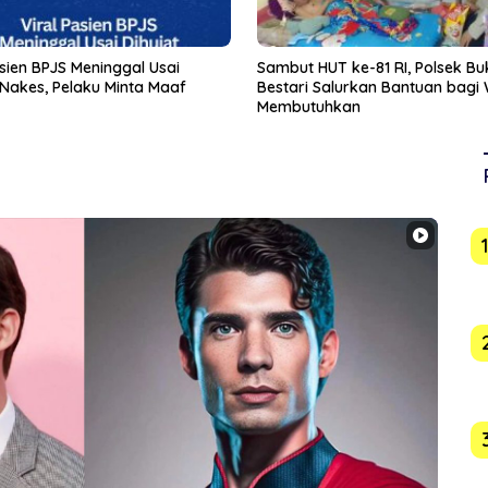
HUT ke-81 RI, Polsek Bukit
Polisi Pastikan Pria Ditemukan
 Salurkan Bantuan bagi Warga
Meninggal Dunia di Area Maka
uhkan
Pahlawan Tanjungpinang Akiba
Penyakit yang Diderita