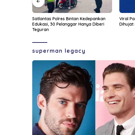
edepankan
Viral Pasien BPJS Meninggal Usai
Sambut 
ya Diberi
Dihujat Nakes, Pelaku Minta Maaf
Bestari
Membut
superman legacy