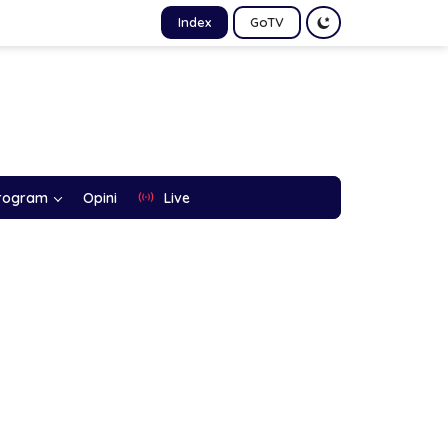
Index
GoTV
rogram
Opini
Live