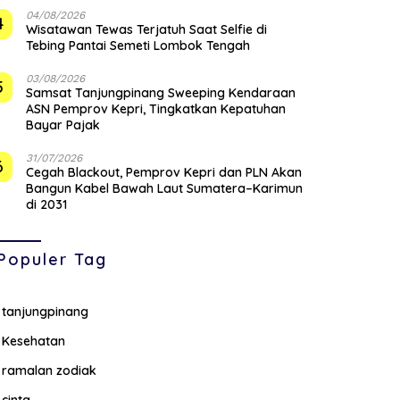
04/08/2026
4
Wisatawan Tewas Terjatuh Saat Selfie di
Tebing Pantai Semeti Lombok Tengah
03/08/2026
5
Samsat Tanjungpinang Sweeping Kendaraan
ASN Pemprov Kepri, Tingkatkan Kepatuhan
Bayar Pajak
31/07/2026
6
Cegah Blackout, Pemprov Kepri dan PLN Akan
Bangun Kabel Bawah Laut Sumatera–Karimun
di 2031
Populer Tag
tanjungpinang
Kesehatan
ramalan zodiak