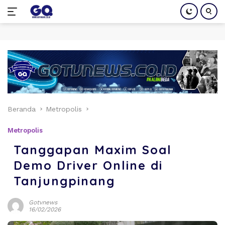
Langsung
ke
konten
Beranda
Metropolis
Metropolis
Tanggapan Maxim Soal
Demo Driver Online di
Tanjungpinang
Gotvnews
16/02/2026