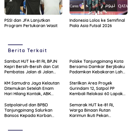
PSSI dan JFA Lanjutkan
Indonesia Lolos ke Semifinal
Program Pertukaran Wasit
Piala Asia Futsal 2026
Berita Terkait
Sambut HUT ke-81 RI, BPJN
Polske Tanjungpinang Kota
Kepri Bersih-Bersih dan Cat
Bersama Damkar Berjibaku
Pembatas Jalan di Jalan
Padamkan Kebakaran Lahan
Jalan Aisyah Sulaiman
di Kampung Bugis
Tanjungpinang
KM Samudra Jaya Kelautan
Sterilkan Area Proyek
Ditemukan Setelah Enam
Gurindam 12, Satpol PP
Hari Hilang Kontak, ABK
Kembali Relokasi 60 Lapak
Dievakuasi Nelayan Malaysia
Pedagang
Satpolairud dan BPBD
Semarak HUT ke-81 RI,
Tanjungpinang Salurkan
Warga Binaan Rutan
Bansos Kepada Korban
Karimun Ikuti Pekan
Pompong Terbalik ‎
Olahraga dan Seni