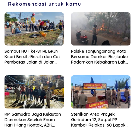
Rekomendasi untuk kamu
Sambut HUT ke-81 RI, BPJN
Polske Tanjungpinang Kota
Kepri Bersih-Bersih dan Cat
Bersama Damkar Berjibaku
Pembatas Jalan di Jalan
Padamkan Kebakaran Lahan
Jalan Aisyah Sulaiman
di Kampung Bugis
Tanjungpinang
KM Samudra Jaya Kelautan
Sterilkan Area Proyek
Ditemukan Setelah Enam
Gurindam 12, Satpol PP
Hari Hilang Kontak, ABK
Kembali Relokasi 60 Lapak
Dievakuasi Nelayan Malaysia
Pedagang