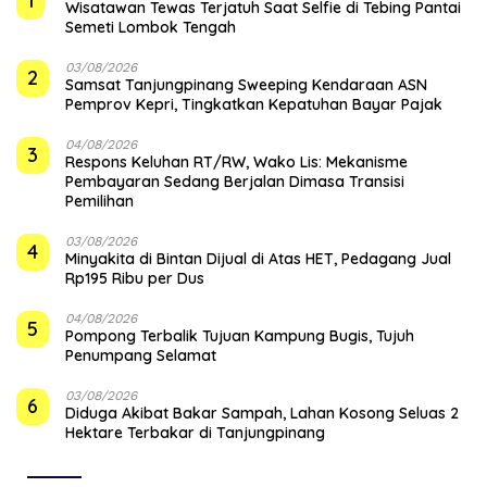
1
Wisatawan Tewas Terjatuh Saat Selfie di Tebing Pantai
Semeti Lombok Tengah
03/08/2026
2
Samsat Tanjungpinang Sweeping Kendaraan ASN
Pemprov Kepri, Tingkatkan Kepatuhan Bayar Pajak
04/08/2026
3
‎Respons Keluhan RT/RW, Wako Lis: Mekanisme
Pembayaran Sedang Berjalan Dimasa Transisi
Pemilihan
03/08/2026
4
Minyakita di Bintan Dijual di Atas HET, Pedagang Jual
Rp195 Ribu per Dus
04/08/2026
5
Pompong Terbalik Tujuan Kampung Bugis, Tujuh
Penumpang Selamat
03/08/2026
6
Diduga Akibat Bakar Sampah, Lahan Kosong Seluas 2
Hektare Terbakar di Tanjungpinang