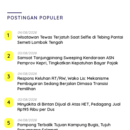
POSTINGAN POPULER
04/08/2026
1
Wisatawan Tewas Terjatuh Saat Selfie di Tebing Pantai
Semeti Lombok Tengah
03/08/2026
2
Samsat Tanjungpinang Sweeping Kendaraan ASN
Pemprov Kepri, Tingkatkan Kepatuhan Bayar Pajak
04/08/2026
3
‎Respons Keluhan RT/RW, Wako Lis: Mekanisme
Pembayaran Sedang Berjalan Dimasa Transisi
Pemilihan
03/08/2026
4
Minyakita di Bintan Dijual di Atas HET, Pedagang Jual
Rp195 Ribu per Dus
04/08/2026
5
Pompong Terbalik Tujuan Kampung Bugis, Tujuh
Penumpang Selamat