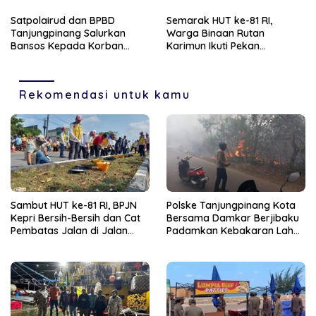
Dievakuasi Nelayan Malaysia
Pedagang
Satpolairud dan BPBD
Semarak HUT ke-81 RI,
Tanjungpinang Salurkan
Warga Binaan Rutan
Bansos Kepada Korban
Karimun Ikuti Pekan
Pompong Terbalik ‎
Olahraga dan Seni
Rekomendasi untuk kamu
Sambut HUT ke-81 RI, BPJN
Polske Tanjungpinang Kota
Kepri Bersih-Bersih dan Cat
Bersama Damkar Berjibaku
Pembatas Jalan di Jalan
Padamkan Kebakaran Lahan
Jalan Aisyah Sulaiman
di Kampung Bugis
Tanjungpinang