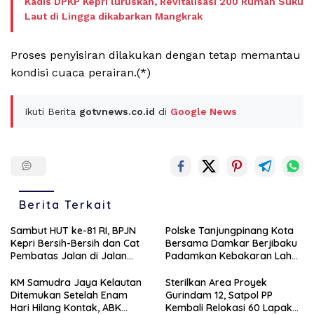
Kadis DPKP Kepri luruskan, Revitalisasi 200 Rumah Suku
Laut di Lingga dikabarkan Mangkrak
Proses penyisiran dilakukan dengan tetap memantau
kondisi cuaca perairan.(*)
Ikuti Berita
gotvnews.co.id
di
Google News
Berita Terkait
Sambut HUT ke-81 RI, BPJN
Polske Tanjungpinang Kota
Kepri Bersih-Bersih dan Cat
Bersama Damkar Berjibaku
Pembatas Jalan di Jalan
Padamkan Kebakaran Lahan
Jalan Aisyah Sulaiman
di Kampung Bugis
Tanjungpinang
KM Samudra Jaya Kelautan
Sterilkan Area Proyek
Ditemukan Setelah Enam
Gurindam 12, Satpol PP
Hari Hilang Kontak, ABK
Kembali Relokasi 60 Lapak