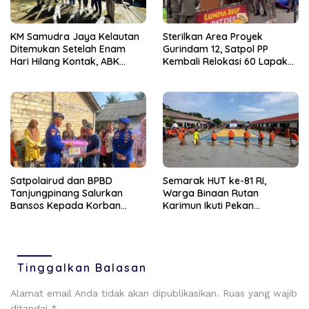
KM Samudra Jaya Kelautan
Sterilkan Area Proyek
Ditemukan Setelah Enam
Gurindam 12, Satpol PP
Hari Hilang Kontak, ABK
Kembali Relokasi 60 Lapak
Dievakuasi Nelayan Malaysia
Pedagang
Satpolairud dan BPBD
Semarak HUT ke-81 RI,
Tanjungpinang Salurkan
Warga Binaan Rutan
Bansos Kepada Korban
Karimun Ikuti Pekan
Pompong Terbalik ‎
Olahraga dan Seni
Tinggalkan Balasan
Alamat email Anda tidak akan dipublikasikan.
Ruas yang wajib
ditandai
*