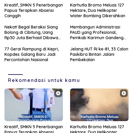
Kreatif, SMKN 5 Penerbangan
Karhutla Bromo Meluas 127
Papua Terapkan Absensi
Hektare, Dua Helikopter
Canggih
Water Bombing Dikerahkan
Nekat! Begal Beraksi Siang
Membangun Administrasi
Bolong di Cibitung, Uang
PAUD yang Profesional,
Rp30 Juta Berhasil Dibawa
Pemkab Karimun Gandeng
Kabur
PT Saipem
77 Gerai Rampung di Kepri,
Jelang HUT RI ke-81, 33 Calon
Kopdes Galang Baru Jadi
Paskibra Bintan Jalani
Percontohan Nasional
Pembekalan
Rekomendasi untuk kamu
Kreatif, SMKN 5 Penerbangan
Karhutla Bromo Meluas 127
Papua Terapkan Absensi
Hektare, Dua Helikopter