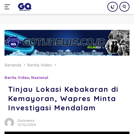
Langsung
ke
konten
Beranda
Berita Video
Berita Video
,
Nasional
Tinjau Lokasi Kebakaran di
Kemayoran, Wapres Minta
Investigasi Mendalam
Gotvnews
12/12/2024