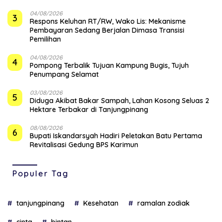
04/08/2026
3
‎Respons Keluhan RT/RW, Wako Lis: Mekanisme
Pembayaran Sedang Berjalan Dimasa Transisi
Pemilihan
04/08/2026
4
Pompong Terbalik Tujuan Kampung Bugis, Tujuh
Penumpang Selamat
03/08/2026
5
Diduga Akibat Bakar Sampah, Lahan Kosong Seluas 2
Hektare Terbakar di Tanjungpinang
08/08/2026
6
Bupati Iskandarsyah Hadiri Peletakan Batu Pertama
Revitalisasi Gedung BPS Karimun
Populer Tag
tanjungpinang
Kesehatan
ramalan zodiak
cinta
bintan