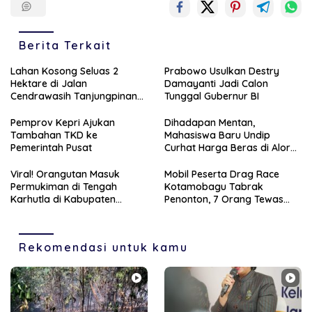
Berita Terkait
Lahan Kosong Seluas 2
Prabowo Usulkan Destry
Hektare di Jalan
Damayanti Jadi Calon
Cendrawasih Tanjungpinang
Tunggal Gubernur BI
Terbakar
Pemprov Kepri Ajukan
Dihadapan Mentan,
Tambahan TKD ke
Mahasiswa Baru Undip
Pemerintah Pusat
Curhat Harga Beras di Alor
Tembus Rp30 Ribu
Viral! Orangutan Masuk
Mobil Peserta Drag Race
Permukiman di Tengah
Kotamobagu Tabrak
Karhutla di Kabupaten
Penonton, 7 Orang Tewas
Katingan
dan 16 Luka-Luka
Rekomendasi untuk kamu