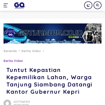
Langsung
ke
konten
Beranda
Berita Video
Berita Video
Tuntut Kepastian
Kepemilikan Lahan, Warga
Tanjung Siambang Datangi
Kantor Gubernur Kepri
GOTVNEWS
19/05/2025