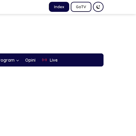
Index
GoTV
rogram
Opini
Live