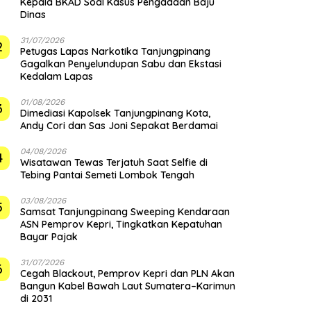
Kepala BKAD Soal Kasus Pengadaan Baju
Dinas
31/07/2026
2
Petugas Lapas Narkotika Tanjungpinang
Gagalkan Penyelundupan Sabu dan Ekstasi
Kedalam Lapas
01/08/2026
3
Dimediasi Kapolsek Tanjungpinang Kota,
Andy Cori dan Sas Joni Sepakat Berdamai
04/08/2026
4
Wisatawan Tewas Terjatuh Saat Selfie di
Tebing Pantai Semeti Lombok Tengah
03/08/2026
5
Samsat Tanjungpinang Sweeping Kendaraan
ASN Pemprov Kepri, Tingkatkan Kepatuhan
Bayar Pajak
31/07/2026
6
Cegah Blackout, Pemprov Kepri dan PLN Akan
Bangun Kabel Bawah Laut Sumatera–Karimun
di 2031