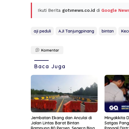
Ikuti Berita
gotvnews.co.id
di
Google New
aji peduli
AJI Tanjungpinang
bintan
Kec
Komentar
Baca Juga
Jembatan Ekang dan Anculai di
Minyakkita Di
Jalan Lintas Barat Bintan
Satgas Pang
Rampung 80 Persen, Segera Bisa
Panggil Distr