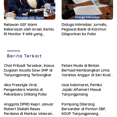
Relawan GSF Alami
Diduga Intimidasi Jurnalis,
Kekerasan oleh Israel, Kemlu
Pegawai Bank di Karimun
RI Monitor 9 WNI yang
Dilaporkan ke Polisi
Ditahan
Berita Terkait
Chat Pribadi Tersebar, Kasus
Petani Muda di Bintan
Dugaan Asusila Siswi SMP di
Berhasil Kembangkan Lima
Tanjungpinang Terbongkar
Varietas Anggur di Seri Kuala
Lobam
Aksi Freestyle Viral,
Usai Indomaret, Pemko
Pengendara Wanita di
Jajaki Alfamart Masuk
Pekanbaru Ditilang Polisi
Tanjungpinang
Anggota DPRD Kepri Januar
Pompong Dilarang
Robert Silalahi Reses
Bersandar di Ponton SBP,
Perdana di Markas Veteran
KSOP Tanjungpinang