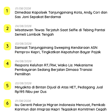
01/08/2026
1
Dimediasi Kapolsek Tanjungpinang Kota, Andy Cori dan
Sas Joni Sepakat Berdamai
04/08/2026
2
Wisatawan Tewas Terjatuh Saat Selfie di Tebing Pantai
Semeti Lombok Tengah
03/08/2026
3
Samsat Tanjungpinang Sweeping Kendaraan ASN
Pemprov Kepri, Tingkatkan Kepatuhan Bayar Pajak
04/08/2026
4
‎Respons Keluhan RT/RW, Wako Lis: Mekanisme
Pembayaran Sedang Berjalan Dimasa Transisi
Pemilihan
03/08/2026
5
Minyakita di Bintan Dijual di Atas HET, Pedagang Jual
Rp195 Ribu per Dus
01/08/2026
6
Isu Gerenti Pekerja Migran Indonesia Mencuat, Pemkab
Karimun dan Imigrasi Kepri Tegaskan Komitmen Cegah