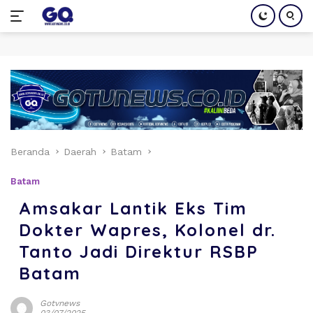
Langsung
ke
konten
Beranda
Daerah
Batam
Batam
Amsakar Lantik Eks Tim
Dokter Wapres, Kolonel dr.
Tanto Jadi Direktur RSBP
Batam
Gotvnews
03/07/2025