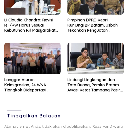
Li Claudia Chandra: Revisi
Pimpinan DPRD Kepri
RT/RW Harus Sesuai
Kunjungi BP Batam, Usbah
Kebutuhan Riil Masyarakat
Tekankan Penguatan
Batam
Sinergitas Dua Lembaga
Langgar Aturan
Lindungi Lingkungan dan
Keimigrasian, 24 WNA
Tata Ruang, Pemko Batam
Tiongkok Dideportasi
Awasi Ketat Tambang Pasir
Imigrasi Batam
di Nongsa
Tinggalkan Balasan
Alamat email Anda tidak akan dipublikasikan.
Ruas yang wajib