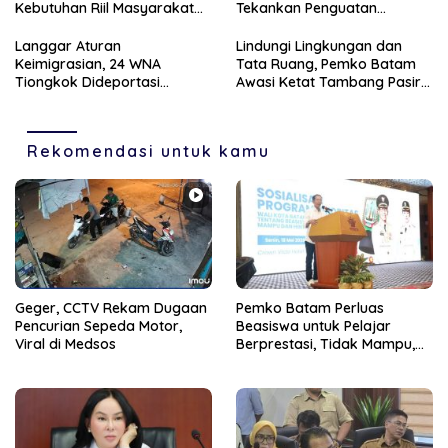
Kebutuhan Riil Masyarakat
Tekankan Penguatan
Batam
Sinergitas Dua Lembaga
Langgar Aturan
Lindungi Lingkungan dan
Keimigrasian, 24 WNA
Tata Ruang, Pemko Batam
Tiongkok Dideportasi
Awasi Ketat Tambang Pasir
Imigrasi Batam
di Nongsa
Rekomendasi untuk kamu
Geger, CCTV Rekam Dugaan
Pemko Batam Perluas
Pencurian Sepeda Motor,
Beasiswa untuk Pelajar
Viral di Medsos
Berprestasi, Tidak Mampu,
dan Hinterland