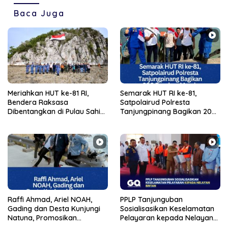
Baca Juga
Meriahkan HUT ke-81 RI,
Semarak HUT RI ke-81,
Bendera Raksasa
Satpolairud Polresta
Dibentangkan di Pulau Sahi
Tanjungpinang Bagikan 200
Natuna
Bendera Merah Putih ke
Warga dan Nelayan
Raffi Ahmad, Ariel NOAH,
PPLP Tanjunguban
Gading dan Desta Kunjungi
Sosialisasikan Keselamatan
Natuna, Promosikan
Pelayaran kepada Nelayan
Kampung Nelayan Merah
Bintan