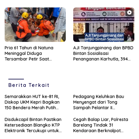
Putih
Pria 61 Tahun di Natuna
AJI Tanjungpinang dan BPBD
Meninggal Diduga
Bintan Sosialisasi
Tersambar Petir Saat
Penanganan Karhutla, 394
Mencari Kepiting
Kasus Tercatat di Awal Tahun
2026
Berita Terkait
Semarakkan HUT ke-81 RI,
Pedagang Keluhkan Bau
Diskop UKM Kepri Bagikan
Menyengat dari Tong
150 Bendera Merah Putih
Sampah Pelantar II
kepada Pelaku UMKM di
Tanjungpinang, Ganggu
Bintan
Kenyamanan Sekitar
Disdukcapil Bintan Pastikan
Cegah Balap Liar, Polresta
Ketersediaan Blangko KTP
Barelang Tindak 31
Elektronik Tercukupi untuk
Kendaraan Berknalpot
Penuhi Kebutuhan
Brong