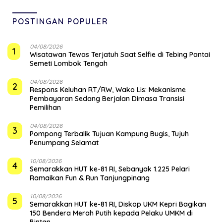
POSTINGAN POPULER
04/08/2026
1
Wisatawan Tewas Terjatuh Saat Selfie di Tebing Pantai
Semeti Lombok Tengah
04/08/2026
2
‎Respons Keluhan RT/RW, Wako Lis: Mekanisme
Pembayaran Sedang Berjalan Dimasa Transisi
Pemilihan
04/08/2026
3
Pompong Terbalik Tujuan Kampung Bugis, Tujuh
Penumpang Selamat
10/08/2026
4
Semarakkan HUT ke-81 RI, Sebanyak 1.225 Pelari
Ramaikan Fun & Run Tanjungpinang
10/08/2026
5
Semarakkan HUT ke-81 RI, Diskop UKM Kepri Bagikan
150 Bendera Merah Putih kepada Pelaku UMKM di
Bintan