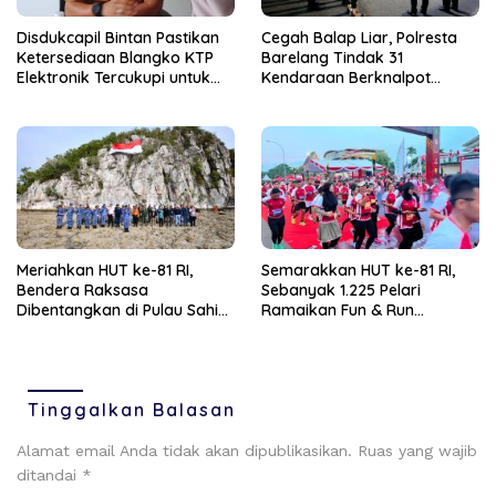
Disdukcapil Bintan Pastikan
Cegah Balap Liar, Polresta
Ketersediaan Blangko KTP
Barelang Tindak 31
Elektronik Tercukupi untuk
Kendaraan Berknalpot
Penuhi Kebutuhan
Brong
Masyarakat
Meriahkan HUT ke-81 RI,
Semarakkan HUT ke-81 RI,
Bendera Raksasa
Sebanyak 1.225 Pelari
Dibentangkan di Pulau Sahi
Ramaikan Fun & Run
Natuna
Tanjungpinang
Tinggalkan Balasan
Alamat email Anda tidak akan dipublikasikan.
Ruas yang wajib
ditandai
*