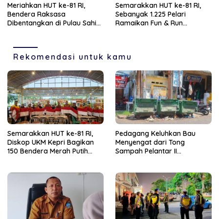
Masyarakat
Meriahkan HUT ke-81 RI,
Semarakkan HUT ke-81 RI,
Bendera Raksasa
Sebanyak 1.225 Pelari
Dibentangkan di Pulau Sahi
Ramaikan Fun & Run
Natuna
Tanjungpinang
Rekomendasi untuk kamu
Semarakkan HUT ke-81 RI,
Pedagang Keluhkan Bau
Diskop UKM Kepri Bagikan
Menyengat dari Tong
150 Bendera Merah Putih
Sampah Pelantar II
kepada Pelaku UMKM di
Tanjungpinang, Ganggu
Bintan
Kenyamanan Sekitar