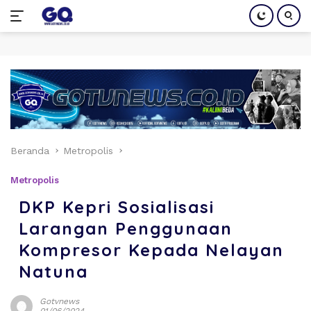
Langsung
ke
konten
Beranda
Metropolis
Metropolis
DKP Kepri Sosialisasi
Larangan Penggunaan
Kompresor Kepada Nelayan
Natuna
Gotvnews
01/06/2024