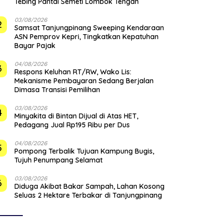
Tebing Pantai Semeti Lombok Tengah
03/08/2026
2
Samsat Tanjungpinang Sweeping Kendaraan
ASN Pemprov Kepri, Tingkatkan Kepatuhan
Bayar Pajak
04/08/2026
3
‎Respons Keluhan RT/RW, Wako Lis:
Mekanisme Pembayaran Sedang Berjalan
Dimasa Transisi Pemilihan
03/08/2026
4
Minyakita di Bintan Dijual di Atas HET,
Pedagang Jual Rp195 Ribu per Dus
04/08/2026
5
Pompong Terbalik Tujuan Kampung Bugis,
Tujuh Penumpang Selamat
03/08/2026
6
Diduga Akibat Bakar Sampah, Lahan Kosong
Seluas 2 Hektare Terbakar di Tanjungpinang