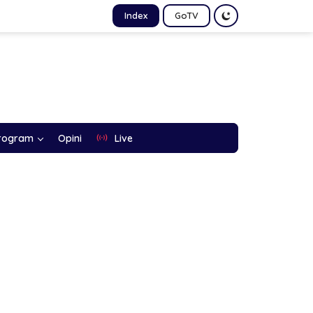
Index
GoTV
rogram
Opini
Live