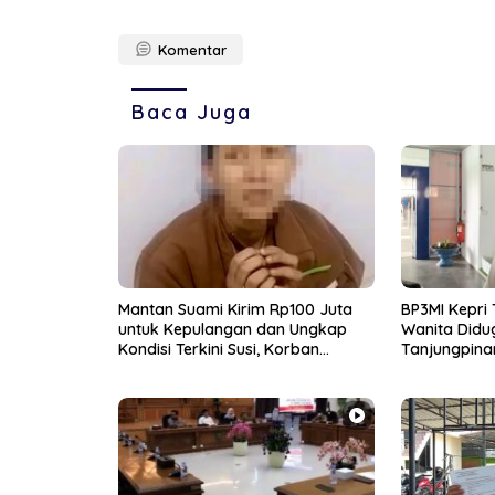
Komentar
Baca Juga
Mantan Suami Kirim Rp100 Juta
BP3MI Kepri T
untuk Kepulangan dan Ungkap
Wanita Did
Kondisi Terkini Susi, Korban
Tanjungpina
Dugaan Penyekapan di Myanmar
Myanmar