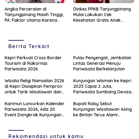
Angka Perceraian di
Dinkes PPKB Tanjungpinang
Tanjungpinang Masih Tinggi,
Mulai Lakukan Cek
PA: Faktor Utama Karena
Kesehatan Gratis Anak
Ekonomi dan Perselingkuhan
Sekolah, Sasar 49.343 Siswa
Berita Terkait
Kepri Perkuat Cross Border
Pulau Penyengat, Jembatan
Tourism di Rakornas
Lintas Generasi Menuju
Pariwisata 2026
Pariwisata Berkelanjutan
Wisata Religi Ramadan 2026
Kunjungan Wisman ke Kepri
di Kepri Disiapkan Pemprov
2025 Capai 2 Juta,
untuk Tarik Wisatawan dan
Pariwisata Sumbang Devisa
Hidupkan UMKM
Rp22,6 Triliun
Karimun Luncurkan Kalender
Bupati Roby Sebut
Pariwisata 2026, Ada 20
Kunjungan Wisatawan Asing
Event Dongkrak Kunjungan
ke Bintan Terus Alami
Turis
Peningkatan
Rekomendasi untuk kamu