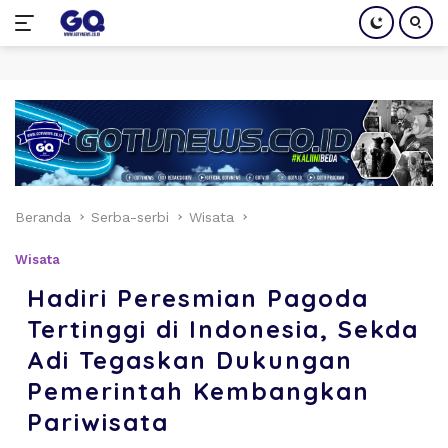
Langsung
ke
konten
Beranda
Serba-serbi
Wisata
Wisata
Hadiri Peresmian Pagoda
Tertinggi di Indonesia, Sekda
Adi Tegaskan Dukungan
Pemerintah Kembangkan
Pariwisata