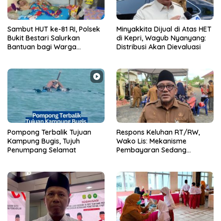
Sambut HUT ke-81 RI, Polsek
Minyakkita Dijual di Atas HET
Bukit Bestari Salurkan
di Kepri, Wagub Nyanyang:
Bantuan bagi Warga
Distribusi Akan Dievaluasi
Membutuhkan
Pompong Terbalik Tujuan
‎Respons Keluhan RT/RW,
Kampung Bugis, Tujuh
Wako Lis: Mekanisme
Penumpang Selamat
Pembayaran Sedang
Berjalan Dimasa Transisi
Pemilihan