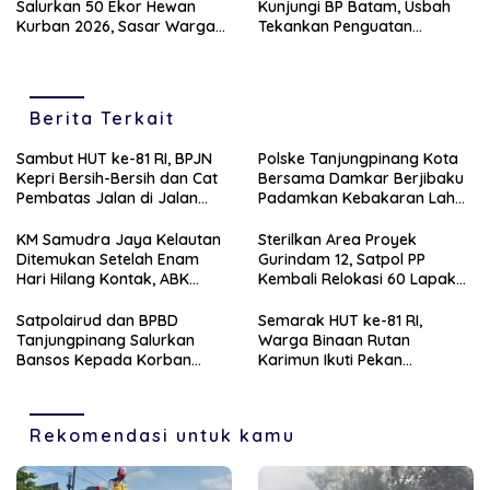
Salurkan 50 Ekor Hewan
Kunjungi BP Batam, Usbah
Kurban 2026, Sasar Warga
Tekankan Penguatan
Kurang Mampu
Sinergitas Dua Lembaga
Berita Terkait
Sambut HUT ke-81 RI, BPJN
Polske Tanjungpinang Kota
Kepri Bersih-Bersih dan Cat
Bersama Damkar Berjibaku
Pembatas Jalan di Jalan
Padamkan Kebakaran Lahan
Jalan Aisyah Sulaiman
di Kampung Bugis
Tanjungpinang
KM Samudra Jaya Kelautan
Sterilkan Area Proyek
Ditemukan Setelah Enam
Gurindam 12, Satpol PP
Hari Hilang Kontak, ABK
Kembali Relokasi 60 Lapak
Dievakuasi Nelayan Malaysia
Pedagang
Satpolairud dan BPBD
Semarak HUT ke-81 RI,
Tanjungpinang Salurkan
Warga Binaan Rutan
Bansos Kepada Korban
Karimun Ikuti Pekan
Pompong Terbalik ‎
Olahraga dan Seni
Rekomendasi untuk kamu