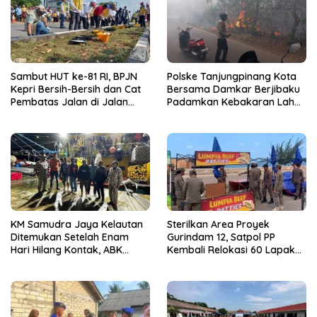
Sambut HUT ke-81 RI, BPJN
Polske Tanjungpinang Kota
Kepri Bersih-Bersih dan Cat
Bersama Damkar Berjibaku
Pembatas Jalan di Jalan
Padamkan Kebakaran Lahan
Jalan Aisyah Sulaiman
di Kampung Bugis
Tanjungpinang
KM Samudra Jaya Kelautan
Sterilkan Area Proyek
Ditemukan Setelah Enam
Gurindam 12, Satpol PP
Hari Hilang Kontak, ABK
Kembali Relokasi 60 Lapak
Dievakuasi Nelayan Malaysia
Pedagang