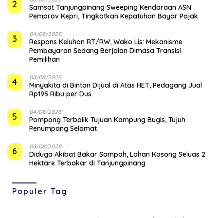
2
Samsat Tanjungpinang Sweeping Kendaraan ASN
Pemprov Kepri, Tingkatkan Kepatuhan Bayar Pajak
04/08/2026
3
‎Respons Keluhan RT/RW, Wako Lis: Mekanisme
Pembayaran Sedang Berjalan Dimasa Transisi
Pemilihan
03/08/2026
4
Minyakita di Bintan Dijual di Atas HET, Pedagang Jual
Rp195 Ribu per Dus
04/08/2026
5
Pompong Terbalik Tujuan Kampung Bugis, Tujuh
Penumpang Selamat
03/08/2026
6
Diduga Akibat Bakar Sampah, Lahan Kosong Seluas 2
Hektare Terbakar di Tanjungpinang
Populer Tag